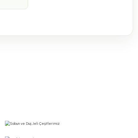
0.0 Puan - 0 Yorum
%20
200,00 TL
250,00 TL
EHLİZADE Karadut Reçeli 350 Gr