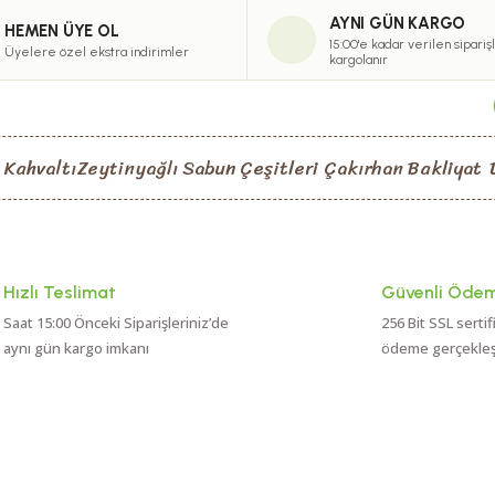
AYNI GÜN KARGO
HEMEN ÜYE OL
15:00'e kadar verilen sipariş
Üyelere özel ekstra indirimler
kargolanır
 Kahvaltı
Zeytinyağlı Sabun Çeşitleri
Çakırhan Bakliyat
Hızlı Teslimat
Güvenli Öde
Saat 15:00 Önceki Siparişleriniz’de
256 Bit SSL sertif
aynı gün kargo imkanı
ödeme gerçekleşti