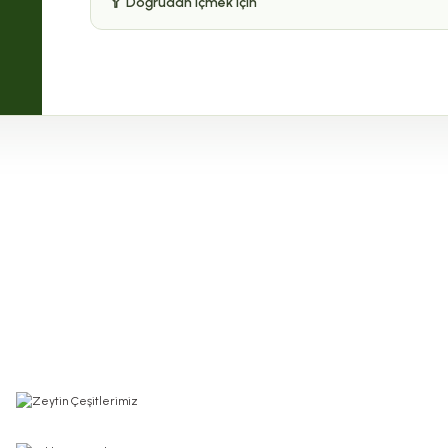
🥄 Doğrudan içmek için
4
İNDİRİMDEKİLER
 Puan - 0 Yorum
0.0 Puan - 0 Yorum
%20
200,00 TL
300,00 TL
250,00 TL
zli İncir Reçeli 350 G
EHLİZADE Çilek Reçeli 350 Gr