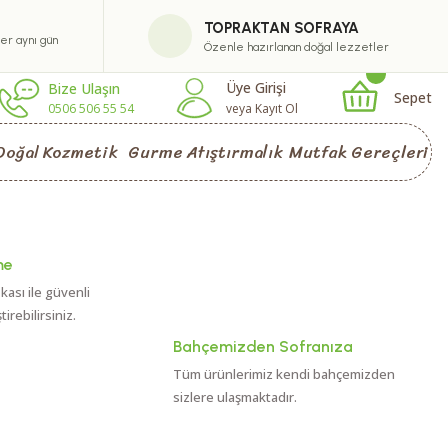
TOPRAKTAN SOFRAYA
ler aynı gün
Özenle hazırlanan doğal lezzetler
Üye Girişi
Bize Ulaşın
Sepet
0506 506 55 54
veya Kayıt Ol
Doğal Kozmetik
Gurme Atıştırmalık
Mutfak Gereçleri
me
ikası ile güvenli
rebilirsiniz.
Bahçemizden Sofranıza
Tüm ürünlerimiz kendi bahçemizden
sizlere ulaşmaktadır.