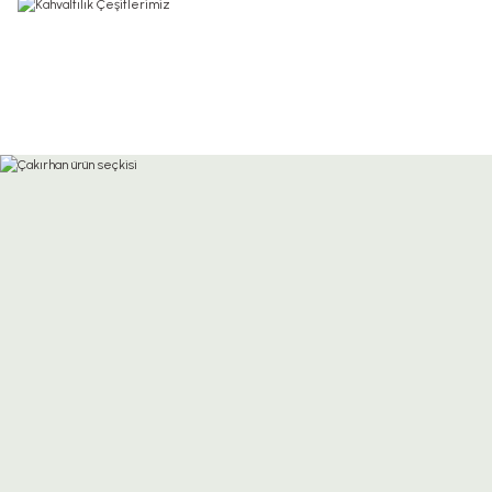
0.0 Puan - 0 Yorum
0.0 Pua
%20
%20
200,00 TL
200,00 TL
250,00 TL
2
EHLİZADE Limon Reçeli 350 Gr
EHLİZADE Portak
0.0 Puan - 0 Yorum
0.0 Puan - 
%20
%20
200,00 TL
200,00 TL
250,00 TL
250,
EHLİZADE Süt Reçeli 240 Gr
EHLİZADE Damla Sa