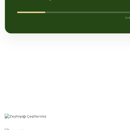
1
/ 
0.0 Puan - 0 Yorum
0.0
%20
%17
200,00 TL
250,00 TL
250,00 TL
EHLİZADE Acı Biber Reçeli 350 Gr
EHLİZADE Cevi