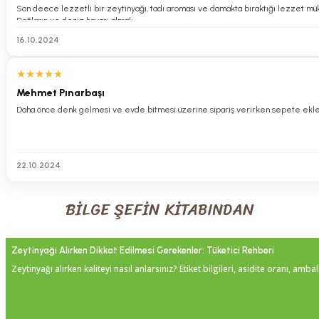
0.0 Puan - 0 Yorum
Son deece lezzetli bir zeytinyağı, tadı aroması ve damakta bıraktığı lezzet m
Dağların ve deniz havası almalı
350,00 TL
16.10.2024
Olivos Sıvı Sabun Okaliptus (Sanat Koleksiyonu)
★
★
★
★
★
Mehmet Pınarbaşı
Daha önce denk gelmesi ve evde bitmesi üzerine sipariş verirken sepete eklem
0.0 Puan - 0 Yorum
350,00 TL
22.10.2024
Olivos Sıvı Sabun Lavanta Tarçın (Sanat Koleksiyonu)
BİLGE ŞEFİN KİTABINDAN
Zeytinyağı Alırken Dikkat Edilmesi Gerekenler: Tüketici Rehberi
0.0 Puan - 0 Yorum
Zeytinyağı alırken kaliteyi nasıl anlarsınız? Etiket bilgileri, asidite oranı, amba
350,00 TL
Olivos Sıvı Sabun Bodrum Mandalinası (Sanat Koleksiyonu)