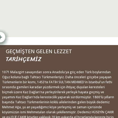
GEÇMİŞTEN GELEN LEZZET
TARİHÇEMİZ
1071 Malazgirt savaşından sonra Anadolu'ya göç eden Türk boylarından
Oğuz koluna bağlı Tahtacı Türkmenleriyiz. Daha önceleri göçebe yaşayan
Türkmenlerin bir kısmı, 1453'te FATİH SULTAN MEHMED'in İstanbul'un fethi
sırasında gemileri karadan yüzdürmek için ihtiyaç duyulan keresteleri
biçmek üzere Kaz Dağları'na yerleştirilerek yerleşik hayata geçmiş ve
yaşamını Kaz Dağları'nda kerestecilik yaparak sürdürmüştür. 1800'lü yılların
başında Tahtacı Türkmenlerinin köklü ailelerinden gelen büyük dedemiz
Mehmet Ağa, şu an yaşadığımız köye yerleşmiş ve zaman içerisinde
köyümüzün ismi Mehmetalan olarak şekillenmiştir. Dedemiz HÜSEYİN ÇAKIR
ve eşi ELİF ÇAKIR köyden yaklaşık 20 km yukarda el hızarlarıyla kereste biçip