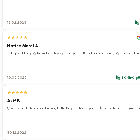
0.0 Puan - 0 Yorum
250,00 TL
12.02.2023
İlg
Olivos Doğal Gizli Bahçe Klasik Zeytinyağlı Katı Sabun Zeytinyağı El Sa
★
★
★
★
★
Hatice Meral A.
çok güzel bir yağ, kesinlikle tavsiye ediyorum.Kendime almıştım, oğluma da aldı
0.0 Puan - 0 Yorum
350,00 TL
19.02.2022
İlgili ürünü g
Olivos Sıvı Sabun Orkide Misk Sanat Koleksiyonu: Tablo Gibi Şişe Muht
★
★
★
★
★
Akif B.
Çok lezzetli. Alalı oldu bir kaç hafta.Keyifle tüketiyorum. İyi ki iki tane almışım. 
0.0 Puan - 0 Yorum
250,00 TL
30.12.2022