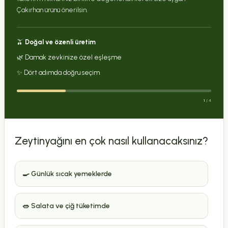
Çakırhan ürünü önerilsin.
250,00 TL
Çakırhan Zeytinyağı Sabunu (Kg)
🫒
Doğal ve özenli üretim
🌿 Damak zevkinize özel eşleşme
✨ Dört adımda doğru seçim
1
/ 4
Zeytinyağını en çok nasıl kullanacaksınız?
🍳 Günlük sıcak yemeklerde
🥗 Salata ve çiğ tüketimde