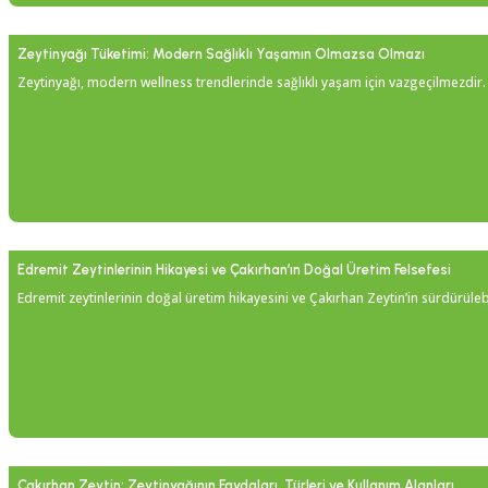
Zeytinyağı Tüketimi: Modern Sağlıklı Yaşamın Olmazsa Olmazı
Zeytinyağı, modern wellness trendlerinde sağlıklı yaşam için vazgeçilmezdir. Kal
Edremit Zeytinlerinin Hikayesi ve Çakırhan’ın Doğal Üretim Felsefesi
Edremit zeytinlerinin doğal üretim hikayesini ve Çakırhan Zeytin’in sürdürülebil
Çakırhan Zeytin: Zeytinyağının Faydaları, Türleri ve Kullanım Alanları