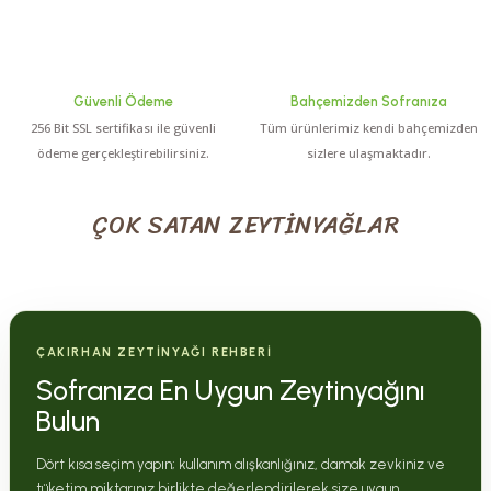
Güvenli Ödeme
Bahçemizden Sofranıza
256 Bit SSL sertifikası ile güvenli
Tüm ürünlerimiz kendi bahçemizden
ödeme gerçekleştirebilirsiniz.
sizlere ulaşmaktadır.
ÇOK SATAN ZEYTİNYAĞLAR
0.0 Puan - 0 Yorum
50,00 TL
ÇAKIRHAN ZEYTİNYAĞI REHBERİ
Çakırhan Zeytinyağı Sabunu(Adet)
Sofranıza En Uygun Zeytinyağını
Bulun
Dört kısa seçim yapın; kullanım alışkanlığınız, damak zevkiniz ve
0.0 Puan - 0 Yorum
tüketim miktarınız birlikte değerlendirilerek size uygun