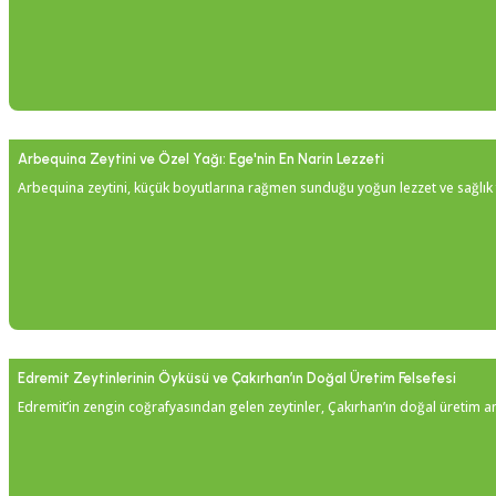
Arbequina Zeytini ve Özel Yağı: Ege'nin En Narin Lezzeti
Arbequina zeytini, küçük boyutlarına rağmen sunduğu yoğun lezzet ve sağlık fa
Edremit Zeytinlerinin Öyküsü ve Çakırhan’ın Doğal Üretim Felsefesi
Edremit’in zengin coğrafyasından gelen zeytinler, Çakırhan’ın doğal üretim anl