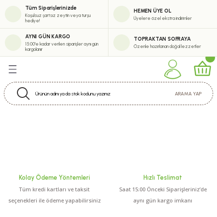
Tüm Siparişlerinizde
HEMEN ÜYE OL
Geri Dön
Geri Dön
Geri Dön
Geri Dön
Koşulsuz şartsız zeytin veya turşu
Üyelere özel ekstra indirimler
hediye!
eşitlerimiz
erimiz
abun Çeşitleri
tik
AYNI GÜN KARGO
TOPRAKTAN SOFRAYA
15:00'e kadar verilen siparişler aynı gün
Özenle hazırlanan doğal lezzetler
kargolanır
eytinyağı Çeşitleri
i
m Zeytinyağı Serisi
m Krem
ARAMA YAP
uk Sıkım Zeytinyağı Çeşitleri
inyağı Çeşitleri
ürel Sızma Zeytinyağı Çeşitleri
Kolay Ödeme Yöntemleri
Hızlı Teslimat
ytinyağı Çeşitleri
Tüm kredi kartları ve taksit
Saat 15:00 Önceki Siparişleriniz’de
seçenekleri ile ödeme yapabilirsiniz
aynı gün kargo imkanı