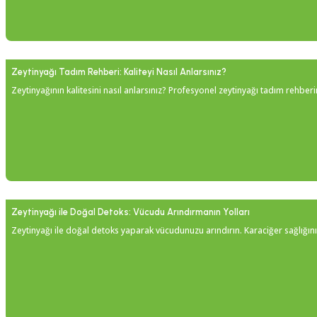
0.0 Puan - 0 Yorum
Zeytinyağı Tadım Rehberi: Kaliteyi Nasıl Anlarsınız?
250,00 TL
Zeytinyağının kalitesini nasıl anlarsınız? Profesyonel zeytinyağı tadım rehberim
Çakırhan Zeytinyağı Sabunu (Kg)
Zeytinyağı ile Doğal Detoks: Vücudu Arındırmanın Yolları
Zeytinyağı ile doğal detoks yaparak vücudunuzu arındırın. Karaciğer sağlığını 