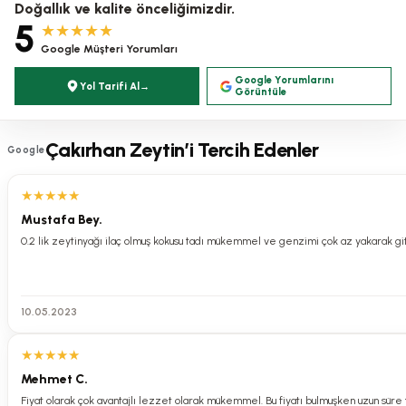
Doğallık ve kalite önceliğimizdir.
Çakırhan Mandalina Sıvı Sabun 500 ml
5
★★★★★
Google Müşteri Yorumları
Google Yorumlarını
Yol Tarifi Al
→
Görüntüle
0.0 Puan - 0 Yorum
Çakırhan Zeytin’i Tercih Edenler
350,00 TL
Google
Olivos Bebek Saç ve Vücut Şampuanı 400 ml
★
★
★
★
★
Mustafa Bey.
0.0 Puan - 0 Yorum
250,00 TL
10.05.2023
Olivos Zeyteen Doğal Gizli Bahçe Yasemin Ve Zeytinyağlı Katı Sabun Yas
★
★
★
★
★
Mehmet C.
Fiyat olarak çok avantajlı lezzet olarak mükemmel. Bu fiyatı bulmuşken uzun süre