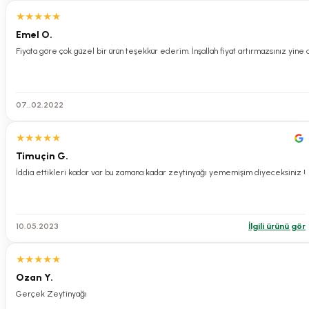
Olivos Doğal Gizli Bahçe Seri Menekşe Ve Zeytinyağlı Katı Sabun Menekş
★
★
★
★
★
Emel O.
Fiyata göre çok güzel bir ürün teşekkür ederim. İnşallah fiyat artırmazsınız yine 
0.0 Puan - 0 Yorum
400,00 TL
07..02.2022
Olivos Bebek Çamaşırlarına Özel Saf Zeytinyağı Sabun Tozu 500 GR
★
★
★
★
★
Timuçin G.
İddia ettikleri kadar var bu zamana kadar zeytinyağı yememişim diyeceksiniz !
0.0 Puan - 0 Yorum
250,00 TL
10.05.2023
İlgili ürünü gör
Olivos Doğal Gizli Bahçe Seri Orkide Ve Zeytinyağlı Katı Sabun Orkideli
★
★
★
★
★
Ozan Y.
Gerçek Zeytinyağı