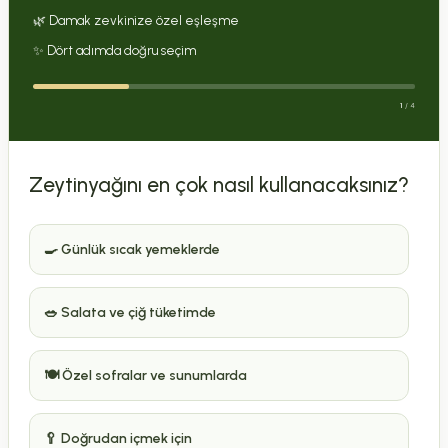
🌿 Damak zevkinize özel eşleşme
✨ Dört adımda doğru seçim
1
/ 4
Zeytinyağını en çok nasıl kullanacaksınız?
🍳 Günlük sıcak yemeklerde
🥗 Salata ve çiğ tüketimde
🍽️ Özel sofralar ve sunumlarda
🥄 Doğrudan içmek için