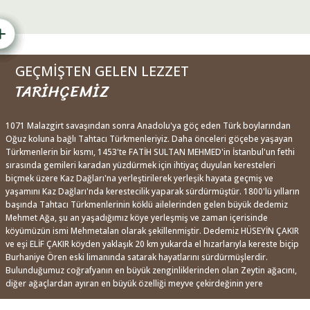
GEÇMİŞTEN GELEN LEZZET
TARİHÇEMİZ
1071 Malazgirt savaşından sonra Anadolu'ya göç eden Türk boylarından
Oğuz koluna bağlı Tahtacı Türkmenleriyiz. Daha önceleri göçebe yaşayan
Türkmenlerin bir kısmı, 1453'te FATİH SULTAN MEHMED'in İstanbul'un fethi
sırasında gemileri karadan yüzdürmek için ihtiyaç duyulan keresteleri
biçmek üzere Kaz Dağları'na yerleştirilerek yerleşik hayata geçmiş ve
yaşamını Kaz Dağları'nda kerestecilik yaparak sürdürmüştür. 1800'lü yılların
başında Tahtacı Türkmenlerinin köklü ailelerinden gelen büyük dedemiz
Mehmet Ağa, şu an yaşadığımız köye yerleşmiş ve zaman içerisinde
köyümüzün ismi Mehmetalan olarak şekillenmiştir. Dedemiz HÜSEYİN ÇAKIR
ve eşi ELİF ÇAKIR köyden yaklaşık 20 km yukarda el hızarlarıyla kereste biçip
Burhaniye Ören eski limanında satarak hayatlarını sürdürmüşlerdir.
Bulunduğumuz coğrafyanın en büyük zenginliklerinden olan Zeytin ağacını,
diğer ağaçlardan ayıran en büyük özelliği meyve çekirdeğinin yere
düştüğünde fide vermemesidir. Zeytin ağacı, zeytin meyvesini bölgedeki
adıyla Kara Tavuk Kuşu (TRAKUS) taşlık-mide-katısında sindirip dışkısıyla