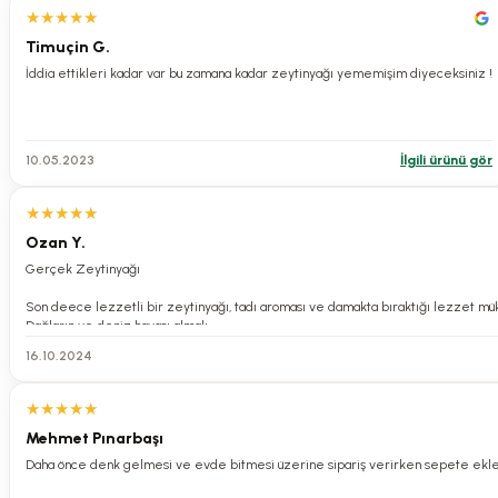
★
★
★
★
★
Timuçin G.
İddia ettikleri kadar var bu zamana kadar zeytinyağı yememişim diyeceksiniz !
10.05.2023
İlgili ürünü gör
★
★
★
★
★
Ozan Y.
Gerçek Zeytinyağı
Son deece lezzetli bir zeytinyağı, tadı aroması ve damakta bıraktığı lezzet m
Dağların ve deniz havası almalı
16.10.2024
★
★
★
★
★
Mehmet Pınarbaşı
Daha önce denk gelmesi ve evde bitmesi üzerine sipariş verirken sepete eklem