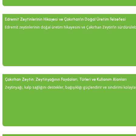
Edremit Zeytinlerinin Hikayesi ve Çakırhan’ın Doğal Üretim Felsefesi
Edremit zeytinlerinin doğal üretim hikayesini ve Çakırhan Zeytin’in sürdürülebil
Çakırhan Zeytin: Zeytinyağının Faydaları, Türleri ve Kullanım Alanları
Zeytinyağı, kalp sağlığını destekler, bağışıklığı güçlendirir ve sindirimi kola