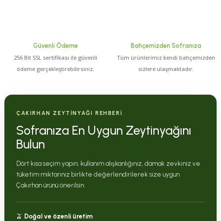
Güvenli Ödeme
Bahçemizden Sofranıza
256 Bit SSL sertifikası ile güvenli
Tüm ürünlerimiz kendi bahçemizden
ödeme gerçekleştirebilirsiniz.
sizlere ulaşmaktadır.
ÇAKIRHAN ZEYTİNYAĞI REHBERİ
Sofranıza En Uygun Zeytinyağını
Bulun
Dört kısa seçim yapın; kullanım alışkanlığınız, damak zevkiniz ve
tüketim miktarınız birlikte değerlendirilerek size uygun
Çakırhan ürünü önerilsin.
🫒
Doğal ve özenli üretim