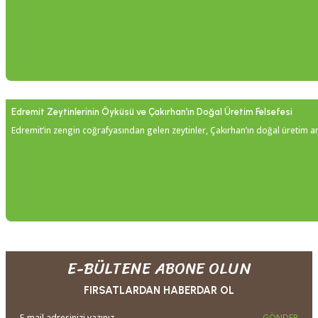
Edremit Zeytinlerinin Öyküsü ve Çakırhan’ın Doğal Üretim Felsefesi
Edremit’in zengin coğrafyasından gelen zeytinler, Çakırhan’ın doğal üretim anl
E-BÜLTENE ABONE OLUN
FIRSATLARDAN HABERDAR OL
GÖNDER