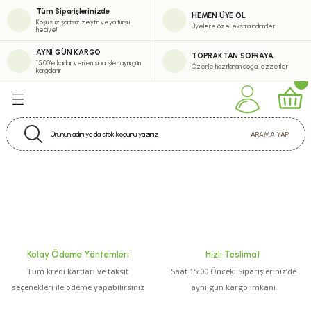
Tüm Siparişlerinizde
HEMEN ÜYE OL
Geri Dön
Geri Dön
Geri Dön
Geri Dön
Koşulsuz şartsız zeytin veya turşu
Üyelere özel ekstra indirimler
hediye!
eşitlerimiz
erimiz
abun Çeşitleri
tik
AYNI GÜN KARGO
TOPRAKTAN SOFRAYA
15:00'e kadar verilen siparişler aynı gün
Özenle hazırlanan doğal lezzetler
kargolanır
eytinyağı Çeşitleri
i
m Zeytinyağı Serisi
m Krem
ARAMA YAP
uk Sıkım Zeytinyağı Çeşitleri
inyağı Çeşitleri
ürel Sızma Zeytinyağı Çeşitleri
Kolay Ödeme Yöntemleri
Hızlı Teslimat
ytinyağı Çeşitleri
Tüm kredi kartları ve taksit
Saat 15:00 Önceki Siparişleriniz’de
seçenekleri ile ödeme yapabilirsiniz
aynı gün kargo imkanı