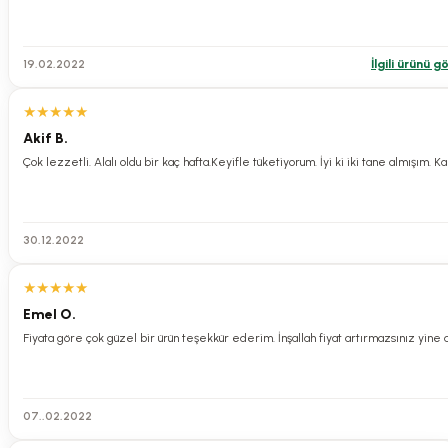
19.02.2022
İlgili ürünü g
★
★
★
★
★
Akif B.
Çok lezzetli. Alalı oldu bir kaç hafta.Keyifle tüketiyorum. İyi ki iki tane almışım. 
30.12.2022
★
★
★
★
★
Emel O.
Fiyata göre çok güzel bir ürün teşekkür ederim. İnşallah fiyat artırmazsınız yine 
07..02.2022