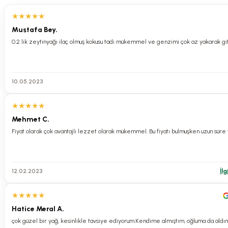
★
★
★
★
★
Mustafa Bey.
10.05.2023
★
★
★
★
★
Mehmet C.
Fiyat olarak çok avantajlı lezzet olarak mükemmel. Bu fiyatı bulmuşken uzun süre
12.02.2023
İlg
★
★
★
★
★
Hatice Meral A.
çok güzel bir yağ, kesinlikle tavsiye ediyorum.Kendime almıştım, oğluma da aldı