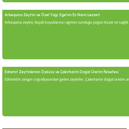
Arbequina Zeytini ve Özel Yağı: Ege'nin En Narin Lezzeti
Arbequina zeytini, küçük boyutlarına rağmen sunduğu yoğun lezzet ve sağlık fa
Edremit Zeytinlerinin Öyküsü ve Çakırhan’ın Doğal Üretim Felsefesi
Edremit’in zengin coğrafyasından gelen zeytinler, Çakırhan’ın doğal üretim anl