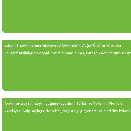
Edremit Zeytinlerinin Hikayesi ve Çakırhan’ın Doğal Üretim Felsefesi
Edremit zeytinlerinin doğal üretim hikayesini ve Çakırhan Zeytin’in sürdürülebil
Çakırhan Zeytin: Zeytinyağının Faydaları, Türleri ve Kullanım Alanları
Zeytinyağı, kalp sağlığını destekler, bağışıklığı güçlendirir ve sindirimi kola