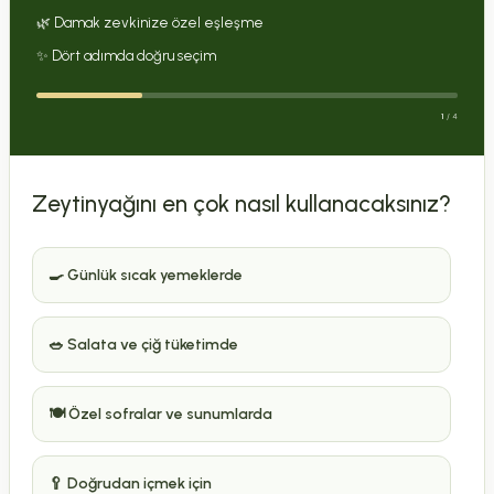
🌿 Damak zevkinize özel eşleşme
✨ Dört adımda doğru seçim
1
/ 4
Zeytinyağını en çok nasıl kullanacaksınız?
🍳 Günlük sıcak yemeklerde
🥗 Salata ve çiğ tüketimde
🍽️ Özel sofralar ve sunumlarda
🥄 Doğrudan içmek için