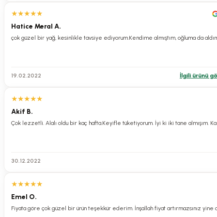
Çakırhan Domat Zeytin
Çakırhan EDREMİT Siyah Zeytin
★
★
★
★
★
Hatice Meral A.
çok güzel bir yağ, kesinlikle tavsiye ediyorum.Kendime almıştım, oğluma da aldı
19.02.2022
İlgili ürünü g
★
★
★
★
★
Akif B.
Çok lezzetli. Alalı oldu bir kaç hafta.Keyifle tüketiyorum. İyi ki iki tane almışım. 
30.12.2022
★
★
★
★
★
Emel O.
Fiyata göre çok güzel bir ürün teşekkür ederim. İnşallah fiyat artırmazsınız yine 