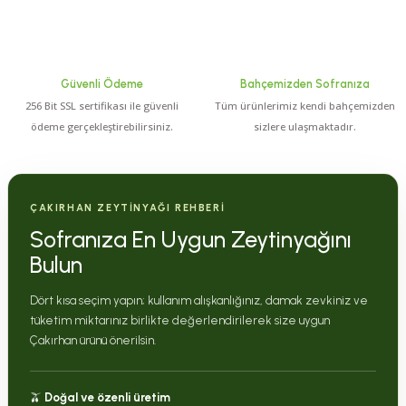
Güvenli Ödeme
Bahçemizden Sofranıza
256 Bit SSL sertifikası ile güvenli
Tüm ürünlerimiz kendi bahçemizden
ödeme gerçekleştirebilirsiniz.
sizlere ulaşmaktadır.
ÇAKIRHAN ZEYTİNYAĞI REHBERİ
Sofranıza En Uygun Zeytinyağını
Bulun
Dört kısa seçim yapın; kullanım alışkanlığınız, damak zevkiniz ve
tüketim miktarınız birlikte değerlendirilerek size uygun
Çakırhan ürünü önerilsin.
🫒
Doğal ve özenli üretim