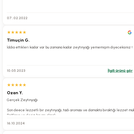
07..02.2022
★
★
★
★
★
Timuçin G.
İddia ettikleri kadar var bu zamana kadar zeytinyağı yememişim diyeceksiniz !
10.05.2023
İlgili ürünü gör
★
★
★
★
★
Ozan Y.
Gerçek Zeytinyağı
Son deece lezzetli bir zeytinyağı, tadı aroması ve damakta bıraktığı lezzet m
Dağların ve deniz havası almalı
16.10.2024