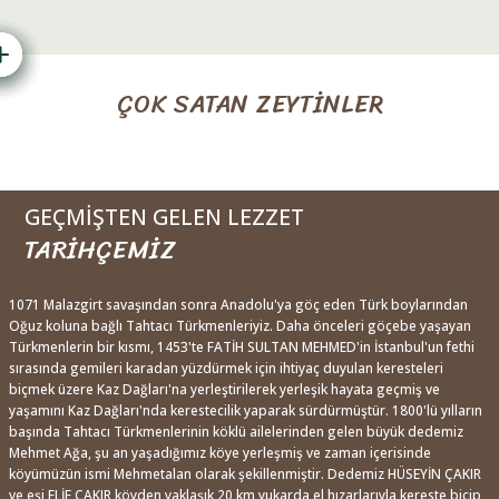
ÇOK SATAN ZEYTİNLER
Yeni
0.0 Puan - 0 Yorum
GEÇMİŞTEN GELEN LEZZET
500,00 TL
TARİHÇEMİZ
Çakırhan Limon Dolgulu Yeşil Zeytin 1 KG
1071 Malazgirt savaşından sonra Anadolu'ya göç eden Türk boylarından
Oğuz koluna bağlı Tahtacı Türkmenleriyiz. Daha önceleri göçebe yaşayan
Türkmenlerin bir kısmı, 1453'te FATİH SULTAN MEHMED'in İstanbul'un fethi
Yeni
sırasında gemileri karadan yüzdürmek için ihtiyaç duyulan keresteleri
0.0 Puan - 0 Yorum
biçmek üzere Kaz Dağları'na yerleştirilerek yerleşik hayata geçmiş ve
500,00 TL
yaşamını Kaz Dağları'nda kerestecilik yaparak sürdürmüştür. 1800'lü yılların
başında Tahtacı Türkmenlerinin köklü ailelerinden gelen büyük dedemiz
Çakırhan Portakal Dolgulu Yeşil Zeytin 1 KG
Mehmet Ağa, şu an yaşadığımız köye yerleşmiş ve zaman içerisinde
köyümüzün ismi Mehmetalan olarak şekillenmiştir. Dedemiz HÜSEYİN ÇAKIR
ve eşi ELİF ÇAKIR köyden yaklaşık 20 km yukarda el hızarlarıyla kereste biçip