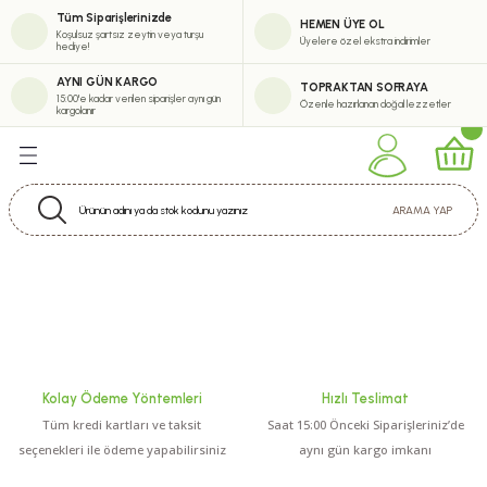
Tüm Siparişlerinizde
HEMEN ÜYE OL
Geri Dön
Geri Dön
Geri Dön
Geri Dön
Koşulsuz şartsız zeytin veya turşu
Üyelere özel ekstra indirimler
hediye!
eşitlerimiz
erimiz
abun Çeşitleri
tik
AYNI GÜN KARGO
TOPRAKTAN SOFRAYA
15:00'e kadar verilen siparişler aynı gün
Özenle hazırlanan doğal lezzetler
kargolanır
eytinyağı Çeşitleri
i
m Zeytinyağı Serisi
m Krem
ARAMA YAP
uk Sıkım Zeytinyağı Çeşitleri
inyağı Çeşitleri
ürel Sızma Zeytinyağı Çeşitleri
Kolay Ödeme Yöntemleri
Hızlı Teslimat
ytinyağı Çeşitleri
Tüm kredi kartları ve taksit
Saat 15:00 Önceki Siparişleriniz’de
seçenekleri ile ödeme yapabilirsiniz
aynı gün kargo imkanı