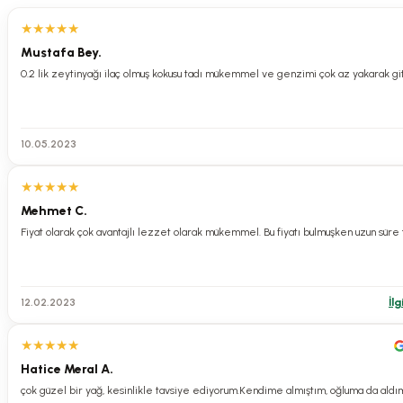
★
★
★
★
★
Mustafa Bey.
10.05.2023
★
★
★
★
★
Mehmet C.
Fiyat olarak çok avantajlı lezzet olarak mükemmel. Bu fiyatı bulmuşken uzun süre
12.02.2023
İlg
★
★
★
★
★
Hatice Meral A.
çok güzel bir yağ, kesinlikle tavsiye ediyorum.Kendime almıştım, oğluma da aldı