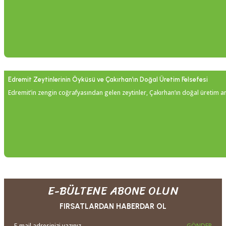
Edremit Zeytinlerinin Öyküsü ve Çakırhan’ın Doğal Üretim Felsefesi
Edremit’in zengin coğrafyasından gelen zeytinler, Çakırhan’ın doğal üretim anl
E-BÜLTENE ABONE OLUN
FIRSATLARDAN HABERDAR OL
GÖNDER