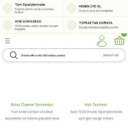
Tüm Siparişlerinizde
HEMEN ÜYE OL
Geri Dön
Geri Dön
Geri Dön
Geri Dön
Koşulsuz şartsız zeytin veya turşu
Üyelere özel ekstra indirimler
hediye!
eşitlerimiz
erimiz
abun Çeşitleri
tik
AYNI GÜN KARGO
TOPRAKTAN SOFRAYA
15:00'e kadar verilen siparişler aynı gün
Özenle hazırlanan doğal lezzetler
kargolanır
eytinyağı Çeşitleri
i
m Zeytinyağı Serisi
m Krem
ARAMA YAP
uk Sıkım Zeytinyağı Çeşitleri
inyağı Çeşitleri
ürel Sızma Zeytinyağı Çeşitleri
Kolay Ödeme Yöntemleri
Hızlı Teslimat
ytinyağı Çeşitleri
Tüm kredi kartları ve taksit
Saat 15:00 Önceki Siparişleriniz’de
seçenekleri ile ödeme yapabilirsiniz
aynı gün kargo imkanı