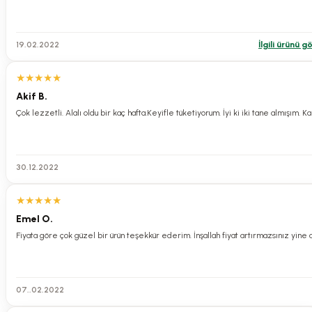
19.02.2022
İlgili ürünü g
★
★
★
★
★
Akif B.
Çok lezzetli. Alalı oldu bir kaç hafta.Keyifle tüketiyorum. İyi ki iki tane almışım. 
30.12.2022
★
★
★
★
★
Emel O.
Fiyata göre çok güzel bir ürün teşekkür ederim. İnşallah fiyat artırmazsınız yine 
07..02.2022