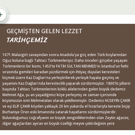
GEÇMİŞTEN GELEN LEZZET
TARİHÇEMİZ
1071 Malazgirt savaşından sonra Anadolu'ya göç eden Türk boylarından
Oğuz koluna bağlı Tahtacı Türkmenleriyiz. Daha önceleri göçebe yaşayan
Türkmenlerin bir kısmı, 1453'te FATİH SULTAN MEHMED'in İstanbul'un fethi
sırasında gemileri karadan yüzdürmek için ihtiyaç duyulan keresteleri
biçmek üzere Kaz Dağları'na yerleştirilerek yerleşik hayata geçmiş ve
yaşamını Kaz Dağları'nda kerestecilik yaparak sürdürmüştür. 1800'lü yılların
başında Tahtacı Türkmenlerinin köklü ailelerinden gelen büyük dedemiz
Mehmet Ağa, şu an yaşadığımız köye yerleşmiş ve zaman içerisinde
köyümüzün ismi Mehmetalan olarak şekillenmiştir. Dedemiz HÜSEYİN ÇAKIR
ve eşi ELİF ÇAKIR köyden yaklaşık 20 km yukarda el hızarlarıyla kereste biçip
Burhaniye Ören eski limanında satarak hayatlarını sürdürmüşlerdir.
Bulunduğumuz coğrafyanın en büyük zenginliklerinden olan Zeytin ağacını,
diğer ağaçlardan ayıran en büyük özelliği meyve çekirdeğinin yere
düştüğünde fide vermemesidir. Zeytin ağacı, zeytin meyvesini bölgedeki
adıyla Kara Tavuk Kuşu (TRAKUS) taşlık-mide-katısında sindirip dışkısıyla