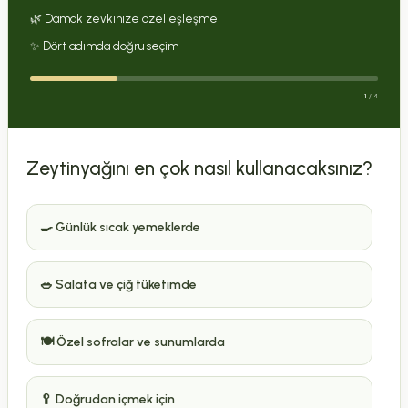
🌿 Damak zevkinize özel eşleşme
✨ Dört adımda doğru seçim
1
/ 4
Zeytinyağını en çok nasıl kullanacaksınız?
🍳 Günlük sıcak yemeklerde
🥗 Salata ve çiğ tüketimde
🍽️ Özel sofralar ve sunumlarda
🥄 Doğrudan içmek için