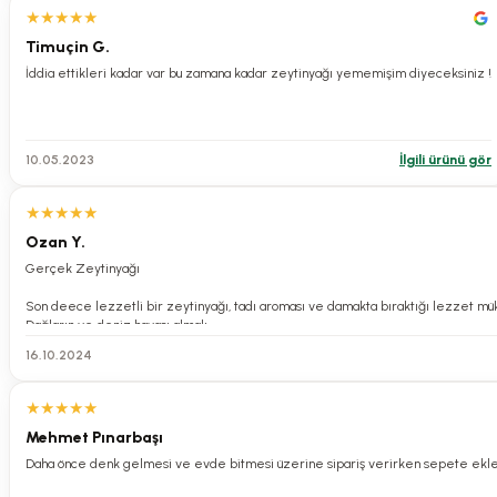
★
★
★
★
★
Timuçin G.
İddia ettikleri kadar var bu zamana kadar zeytinyağı yememişim diyeceksiniz !
10.05.2023
İlgili ürünü gör
★
★
★
★
★
Ozan Y.
Gerçek Zeytinyağı
Son deece lezzetli bir zeytinyağı, tadı aroması ve damakta bıraktığı lezzet m
Dağların ve deniz havası almalı
16.10.2024
★
★
★
★
★
Mehmet Pınarbaşı
Daha önce denk gelmesi ve evde bitmesi üzerine sipariş verirken sepete eklem