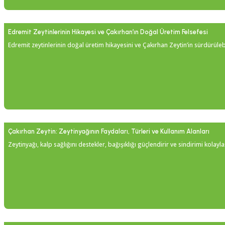
Edremit Zeytinlerinin Hikayesi ve Çakırhan’ın Doğal Üretim Felsefesi
Edremit zeytinlerinin doğal üretim hikayesini ve Çakırhan Zeytin’in sürdürülebil
Çakırhan Zeytin: Zeytinyağının Faydaları, Türleri ve Kullanım Alanları
Zeytinyağı, kalp sağlığını destekler, bağışıklığı güçlendirir ve sindirimi kola