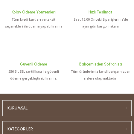
Kolay Ödeme Yöntemleri
Hızlı Teslimat
Tüm kredi kartları ve taksit
Saat 15:00 Önceki Siparişleriniz’de
seçenekleri ile ödeme yapabilirsiniz
aynı gün kargo imkanı
Güvenli Ödeme
Bahçemizden Sofranıza
256 Bit SSL sertifikası ile güvenli
Tüm ürünlerimiz kendi bahçemizden
ödeme gerçekleştirebilirsiniz.
sizlere ulaşmaktadır.
KURUMSAL
KATEGORİLER