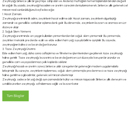
Zeytinyağı, binlerce yıllık bir geçmişe sahip olan ve Akdeniz mutfağının temel taşlarından biri olan değerli
bir yağdır. Bu yazıda, zeytinyağı hasadının ve üretim sürecinin detaylarına inerek, binlerce yıllık geleneksel
mirasın nasıl sürdürüldüğünü keşfedeceğiz.
1. Hasat Zamanı:
Zeytinyağı üretiminin ilk adımı, zeytinlerin hasat edilmesidir. Hasat zamanı, zeytinlerin olgunlaştığı
zamandır ve genellikle sonbahar aylarına denk gelir. Bu dönemde, zeytinlerin lezzet ve aroması en üst
düzeye ulaşır.
2. Soğuk Sıkım Yöntemi:
Zeytinyağı üretiminde en yaygın kullanılan yöntemlerden biri soğuk sıkım yöntemidir. Bu yöntemde,
zeytinler mekanik preslerde ezilir ve elde edilen ham yağ suyuyla birlikte ayrıştırılır. Bu sayede,
zeytinyağının kalitesi ve besin değeri korunur.
3. Taze Zeytinyağı Üretimi:
Elde edilen ham yağ, daha sonra saflaştırma ve filtreleme işlemlerinden geçirilerek taze zeytinyağı
haline getirilir. Taze zeytinyağı, lezzetini ve besin değerini en üst düzeyde koruyan bir üründür ve
genellikle cam veya paslanmaz çelik kaplarda saklanır.
Zeytinyağı hasadı ve üretim süreci, binlerce yıldır süregelen bir geleneğin modern uygulamalarla
birleşimidir. Bu süreçte, zeytinlerin toplanması, soğuk sıkım yöntemiyle preslenmesi ve taze zeytinyağı
haline getirilmesi gibi adımlar, geleneksel mirasın izlerini taşır.
Zeytinyağı, sadece bir yağ değil, aynı zamanda bir kültür ve mirasın taşıyıcısıdır. Binlerce yıllık deneyim ve
ustalıkla üretilen zeytinyağı, sofralarımıza sağlık ve lezzet katar.
Tüm Bloglar