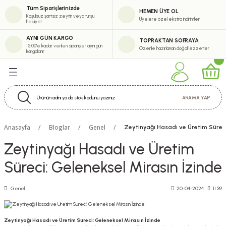
Tüm Siparişlerinizde
HEMEN ÜYE OL
Geri Dön
Geri Dön
Geri Dön
Geri Dön
Koşulsuz şartsız zeytin veya turşu
Üyelere özel ekstra indirimler
hediye!
eşitlerimiz
erimiz
abun Çeşitleri
tik
AYNI GÜN KARGO
TOPRAKTAN SOFRAYA
15:00'e kadar verilen siparişler aynı gün
Özenle hazırlanan doğal lezzetler
kargolanır
eytinyağı Çeşitleri
i
m Zeytinyağı Serisi
m Krem
ARAMA YAP
uk Sıkım Zeytinyağı Çeşitleri
Anasayfa
Bloglar
Genel
Zeytinyağı Hasadı ve Üretim Süreci
inyağı Çeşitleri
Zeytinyağı Hasadı ve Üretim
Süreci: Geleneksel Mirasın İzinde
ürel Sızma Zeytinyağı Çeşitleri
ytinyağı Çeşitleri
Genel
20-04-2024
11:39
Zeytinyağı Hasadı ve Üretim Süreci: Geleneksel Mirasın İzinde