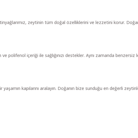
nyağlarımız, zeytinin tüm doğal özelliklerini ve lezzetini korur. Doğan
e polifenol içeriği ile sağlığınızı destekler. Aynı zamanda benzersiz le
 bir yaşamın kapılarını aralayın. Doğanın bize sunduğu en değerli zeytinl