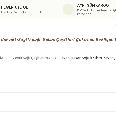
AYNI GÜN KARGO
HEMEN ÜYE OL
15:00'e kadar verilen sipariş
Üyelere özel ekstra indirimler
kargolanır
 Kahvaltı
Zeytinyağlı Sabun Çeşitleri
Çakırhan Bakliyat
fa
Zeytinyağı Çeşitlerimiz
Erken Hasat Soğuk Sıkım Zeytinya