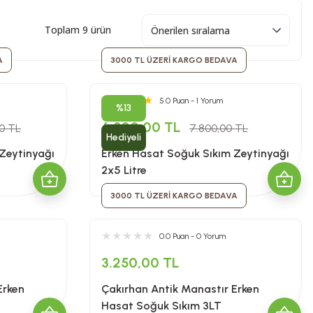
Toplam 9 ürün
A
3000 TL ÜZERİ KARGO BEDAVA
5.0 Puan - 1 Yorum
%13
6.800,00 TL
00 TL
7.800,00 TL
Hediyeli
Zeytinyağı
Erken Hasat Soğuk Sıkım Zeytinyağı
2x5 Litre
3000 TL ÜZERİ KARGO BEDAVA
0.0 Puan - 0 Yorum
3.250,00 TL
Erken
Çakırhan Antik Manastır Erken
Hasat Soğuk Sıkım 3LT