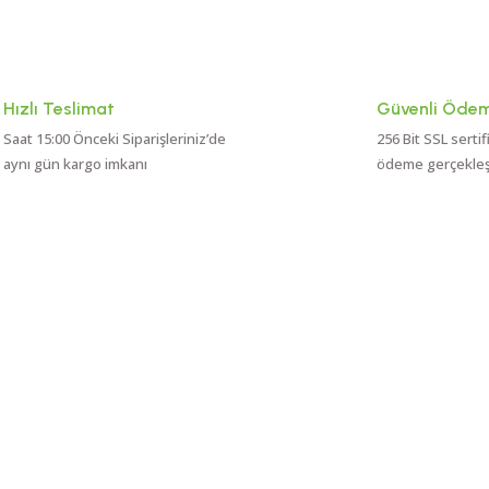
Hızlı Teslimat
Güvenli Öde
Saat 15:00 Önceki Siparişleriniz’de
256 Bit SSL sertif
aynı gün kargo imkanı
ödeme gerçekleşti