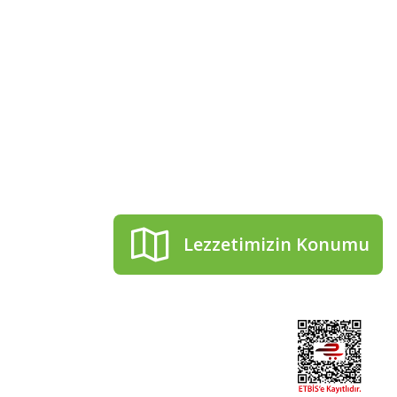
kip Et!
Telefon numaramız
0506 506 55 54
 bizi takip et
aberdar ol.
Mail adresimiz
cakirhanzeytin@gmail.co
Lezzetimizin Konumu