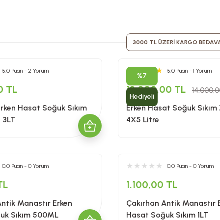
3000 TL ÜZERİ KARGO BEDAV
5.0 Puan - 2 Yorum
5.0 Puan - 1 Yorum
%7
0 TL
13.000,00 TL
14.000,
Hediyeli
Erken Hasat Soğuk Sıkım
Erken Hasat Soğuk Sıkım 
ı 3LT
4X5 Litre
0.0 Puan - 0 Yorum
0.0 Puan - 0 Yorum
TL
1.100,00 TL
ntik Manastır Erken
Çakırhan Antik Manastır 
uk Sıkım 500ML
Hasat Soğuk Sıkım 1LT