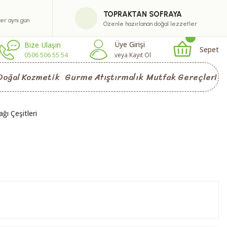
TOPRAKTAN SOFRAYA
ler aynı gün
Özenle hazırlanan doğal lezzetler
Üye Girişi
Bize Ulaşın
Sepet
0506 506 55 54
veya Kayıt Ol
Doğal Kozmetik
Gurme Atıştırmalık
Mutfak Gereçleri
ğı Çeşitleri