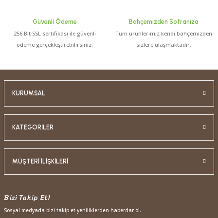
Güvenli Ödeme
Bahçemizden Sofranıza
256 Bit SSL sertifikası ile güvenli
Tüm ürünlerimiz kendi bahçemizden
ödeme gerçekleştirebilirsiniz.
sizlere ulaşmaktadır.
KURUMSAL
KATEGORİLER
MÜŞTERİ İLİŞKİLERİ
Bizi Takip Et!
Sosyal medyada bizi takip et yeniliklerden haberdar ol.