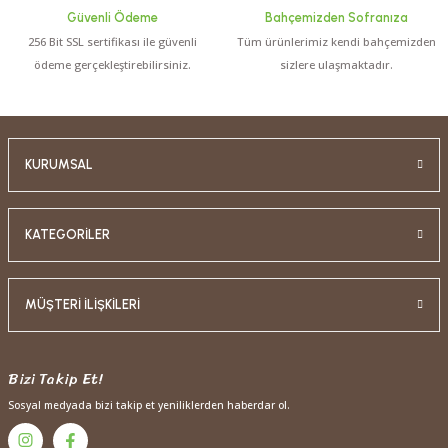
Güvenli Ödeme
Bahçemizden Sofranıza
256 Bit SSL sertifikası ile güvenli
Tüm ürünlerimiz kendi bahçemizden
ödeme gerçekleştirebilirsiniz.
sizlere ulaşmaktadır.
KURUMSAL
KATEGORİLER
MÜŞTERİ İLİŞKİLERİ
Bizi Takip Et!
Sosyal medyada bizi takip et yeniliklerden haberdar ol.