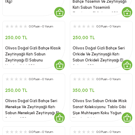
(Kg)
Bahçe Yasemin Ve Zeytinyağlı
Katı Sabun Yaseminli
Zeytinyağı El Sabunu 250 gr
0.0 Puan - 0 Yorum
0.0 Puan - 0 Yorum
250,00 TL
250,00 TL
Olivos Doğal Gizli Bahçe Klasik
Olivos Doğal Gizli Bahçe Seri
Zeytinyağlı Katı Sabun
Orkide Ve Zeytinyağlı Katı
Zeytinyağı El Sabunu
Sabun Orkideli Zeytinyağı El
Nemlendirici 250 gr
Sabunu 250 gr
0.0 Puan - 0 Yorum
0.0 Puan - 0 Yorum
250,00 TL
350,00 TL
Olivos Doğal Gizli Bahçe Seri
Olivos Sıvı Sabun Orkide Misk
Menekşe Ve Zeytinyağlı Katı
Sanat Koleksiyonu: Tablo Gibi
Sabun Menekşeli Zeytinyağı El
Şişe Muhteşem Koku Yoğun
Sabunu 250 gr
Nemlendirici
0.0 Puan - 0 Yorum
0.0 Puan - 0 Yorum