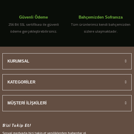
Güvenli Ödeme
Bahçemizden Sofranıza
256 Bit SSL sertifikası ile güvenli
Tüm ürünlerimiz kendi bahçemizden
ödeme gerçekleştirebilirsiniz.
sizlere ulaşmaktadır.
KURUMSAL
KATEGORİLER
MÜŞTERİ İLİŞKİLERİ
Bizi Takip Et!
Sosyal medyada bizi takip et yeniliklerden haberdar ol.