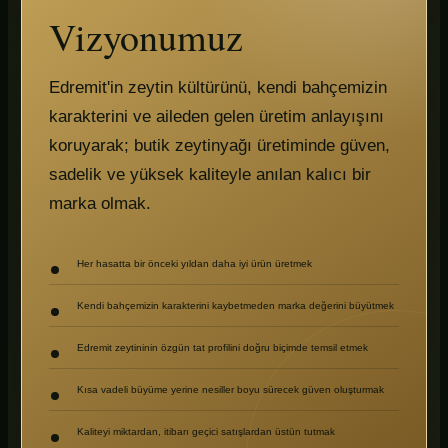
Vizyonumuz
Edremit'in zeytin kültürünü, kendi bahçemizin
karakterini ve aileden gelen üretim anlayışını
koruyarak; butik zeytinyağı üretiminde güven,
sadelik ve yüksek kaliteyle anılan kalıcı bir
marka olmak.
Her hasatta bir önceki yıldan daha iyi ürün üretmek
Kendi bahçemizin karakterini kaybetmeden marka değerini büyütmek
Edremit zeytininin özgün tat profilini doğru biçimde temsil etmek
Kısa vadeli büyüme yerine nesiller boyu sürecek güven oluşturmak
Kaliteyi miktardan, itibarı geçici satışlardan üstün tutmak