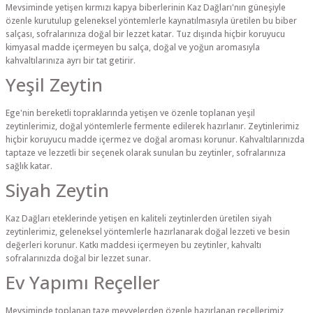
Mevsiminde yetişen kırmızı kapya biberlerinin Kaz Dağları'nın güneşiyle
özenle kurutulup geleneksel yöntemlerle kaynatılmasıyla üretilen bu biber
salçası, sofralarınıza doğal bir lezzet katar. Tuz dışında hiçbir koruyucu
kimyasal madde içermeyen bu salça, doğal ve yoğun aromasıyla
kahvaltılarınıza ayrı bir tat getirir.
Yeşil Zeytin
Ege'nin bereketli topraklarında yetişen ve özenle toplanan yeşil
zeytinlerimiz, doğal yöntemlerle fermente edilerek hazırlanır. Zeytinlerimiz
hiçbir koruyucu madde içermez ve doğal aroması korunur. Kahvaltılarınızda
taptaze ve lezzetli bir seçenek olarak sunulan bu zeytinler, sofralarınıza
sağlık katar.
Siyah Zeytin
Kaz Dağları eteklerinde yetişen en kaliteli zeytinlerden üretilen siyah
zeytinlerimiz, geleneksel yöntemlerle hazırlanarak doğal lezzeti ve besin
değerleri korunur. Katkı maddesi içermeyen bu zeytinler, kahvaltı
sofralarınızda doğal bir lezzet sunar.
Ev Yapımı Reçeller
Mevsiminde toplanan taze meyvelerden özenle hazırlanan reçellerimiz,