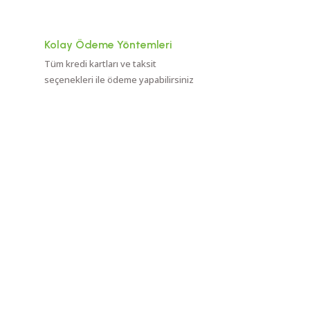
0.0 Puan - 0 Yorum
250,00 TL
Kolay Ödeme Yöntemleri
Tüm kredi kartları ve taksit
EHLİZADE Enginar Sirkesi 500 ML
seçenekleri ile ödeme yapabilirsiniz
KURUMSAL
KATEGORİLER