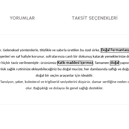
YORUMLAR
TAKSIT SEÇENEKLERI
ın. Geleneksel yöntemlerle, titizlikle ve sabırla üretilen bu özel sirke,
Doğal Fermantas
şenleri en saf haliyle korunur, sofralarınıza canlı bir dokunuş katarak yemeklerinize derin
 hiçbir taviz verilmemiştir: ürünümüz
Katkı maddesi içermez
. Tamamen
doğal
yapısı
lük sağlık rutininize ekleyebileceğiniz bu doğal mucize, her damlasında saflığı ve doğal
doğal bir seçim arayanlar için idealdir.
 Tansiyon, şeker, kolesterol ve trigliserid seviyelerini düşürür, damar sertliğine neden o
olur. Bağışıklığı ve dolayısı ile genel sağlığı destekler.
çıklamalarında ve diğer konularda yetersiz gördüğünüz noktaları öneri formunu
Görüş ve önerileriniz için teşekkür ederiz.