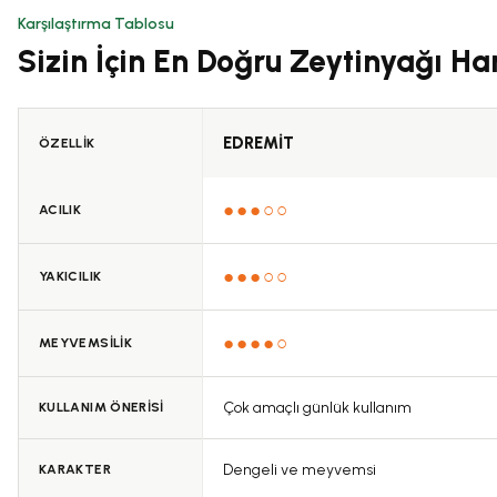
Karşılaştırma Tablosu
Sizin İçin En Doğru Zeytinyağı Ha
Ürün resmi kalitesiz, bozuk veya görüntülenemiyor.
Ürün açıklamasında eksik bilgiler bulunuyor.
Ürün bilgilerinde hatalar bulunuyor.
EDREMİT
ÖZELLİK
Ürün fiyatı diğer sitelerden daha pahalı.
Bu ürüne benzer farklı alternatifler olmalı.
●●●○○
ACILIK
●●●○○
YAKICILIK
●●●●○
MEYVEMSİLİK
Çok amaçlı günlük kullanım
KULLANIM ÖNERİSİ
Dengeli ve meyvemsi
KARAKTER