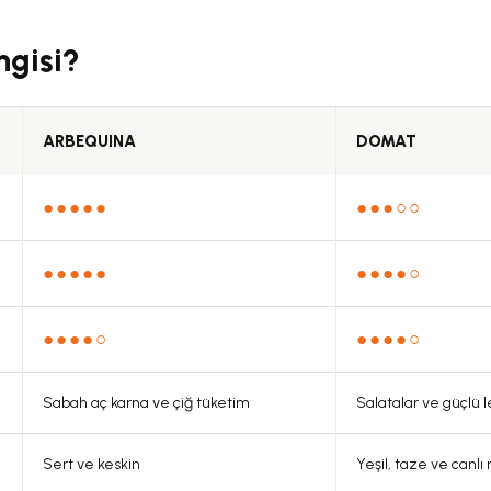
Bu ürüne ilk yorumu siz yapın!
ngisi?
Yorum Yaz
ARBEQUINA
DOMAT
●●●●●
●●●○○
●●●●●
●●●●○
●●●●○
●●●●○
Gönder
Sabah aç karna ve çiğ tüketim
Salatalar ve güçlü l
Sert ve keskin
Yeşil, taze ve canlı 