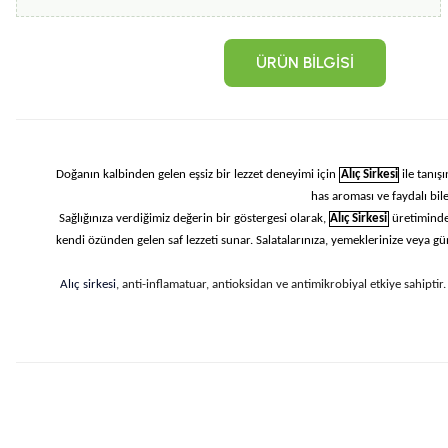
ÜRÜN BILGISI
Doğanın kalbinden gelen eşsiz bir lezzet deneyimi için
Alıç Sirkesi
ile tanış
has aroması ve faydalı bile
Sağlığınıza verdiğimiz değerin bir göstergesi olarak,
Alıç Sirkesi
üretiminde
kendi özünden gelen saf lezzeti sunar. Salatalarınıza, yemeklerinize veya gün
Alıç sirkesi
, anti-inflamatuar, antioksidan ve antimikrobiyal etkiye sahiptir.
Bu ürünün fiyat bilgisi, resim, ürün a