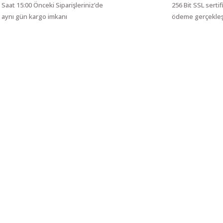
Saat 15:00 Önceki Siparişleriniz’de
256 Bit SSL sertif
aynı gün kargo imkanı
ödeme gerçekleşti
Bizi Ta
MÜŞTERİ İLİŞKİLERİ