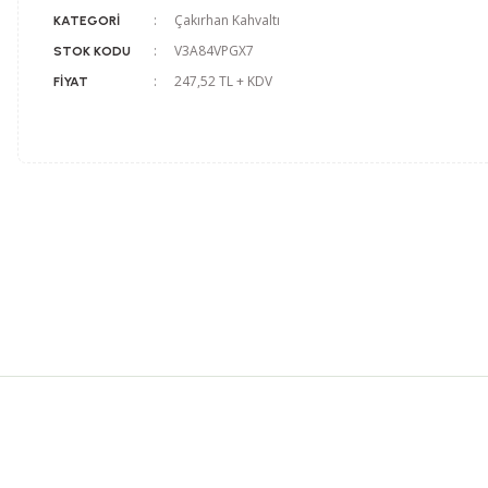
Çakırhan Kahvaltı
KATEGORI
V3A84VPGX7
STOK KODU
247,52 TL + KDV
FIYAT