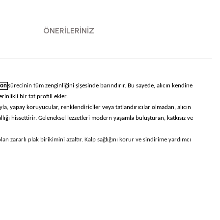
ÖNERILERINIZ
yon
sürecinin tüm zenginliğini şişesinde barındırır. Bu sayede, alıcın kendine
likli bir tat profili ekler.
yla, yapay koruyucular, renklendiriciler veya tatlandırıcılar olmadan, alıcın
lığı hissettirir. Geleneksel lezzetleri modern yaşamla buluşturan, katkısız ve
lan zararlı plak birikimini azaltır. Kalp sağlığını korur ve sindirime yardımcı
 kullanarak tarafımıza iletebilirsiniz.