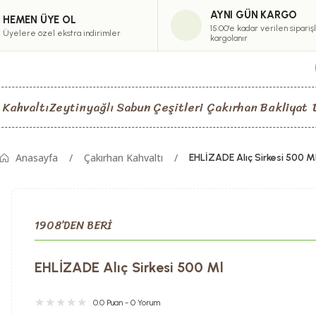
AYNI GÜN KARGO
HEMEN ÜYE OL
15:00'e kadar verilen sipariş
Üyelere özel ekstra indirimler
kargolanır
 Kahvaltı
Zeytinyağlı Sabun Çeşitleri
Çakırhan Bakliyat
Anasayfa
Çakırhan Kahvaltı
EHLİZADE Alıç Sirkesi 500 M
1908’DEN BERİ
EHLİZADE Alıç Sirkesi 500 Ml
0.0 Puan - 0 Yorum