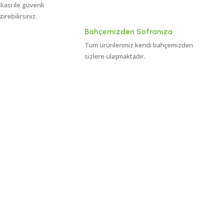
ikası ile güvenli
rebilirsiniz.
Bahçemizden Sofranıza
Tüm ürünlerimiz kendi bahçemizden
sizlere ulaşmaktadır.
kip Et!
Telefon numaramız