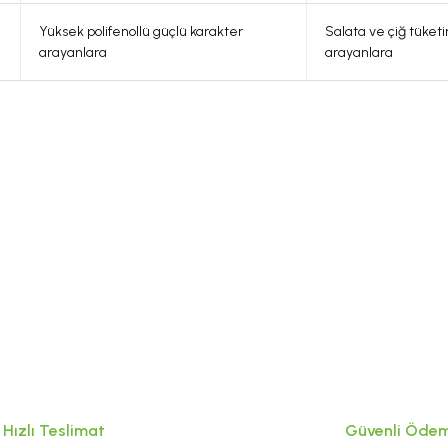
Yüksek polifenollü güçlü karakter
Salata ve çiğ tüket
arayanlara
arayanlara
Tavsiye Ürünler
um
0.0 Puan - 0 Yorum
350,00 TL
(700 Gr)
Ehlizade Taneli Karadut Özü (1400 Gr.)
Hızlı Teslimat
Güvenli Öde