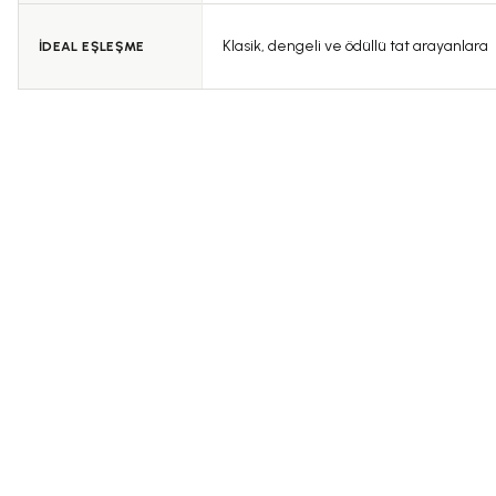
Klasik, dengeli ve ödüllü tat arayanlara
İDEAL EŞLEŞME
5.0 Puan - 4 Yorum
0.0 Puan - 0 Yor
500,00 TL
300,00 TL
Çakırhan Kaz Dağı Balı
Ehlizade Karadut Özü 