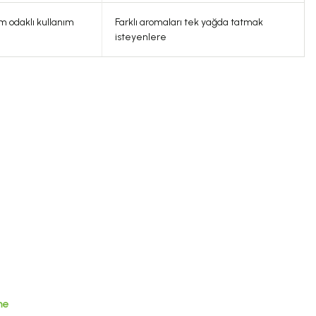
im odaklı kullanım
Farklı aromaları tek yağda tatmak
isteyenlere
0.0 Puan - 0 Yorum
250,00 TL
EHLİZADE Ananas Sirkesi 500 Ml
me