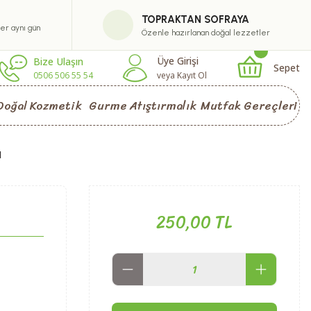
TOPRAKTAN SOFRAYA
ler aynı gün
Özenle hazırlanan doğal lezzetler
Üye Girişi
Bize Ulaşın
Sepet
0506 506 55 54
veya Kayıt Ol
Doğal Kozmetik
Gurme Atıştırmalık
Mutfak Gereçleri
l
250,00 TL