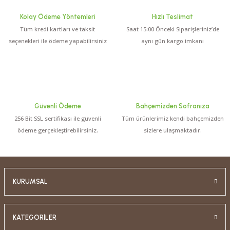
Kolay Ödeme Yöntemleri
Hızlı Teslimat
Tüm kredi kartları ve taksit
Saat 15:00 Önceki Siparişleriniz’de
0.0 Puan - 0 Yorum
seçenekleri ile ödeme yapabilirsiniz
aynı gün kargo imkanı
300,00 TL
Ehlizade Yaban Mersini Özü (700 Gr.)
Güvenli Ödeme
Bahçemizden Sofranıza
256 Bit SSL sertifikası ile güvenli
Tüm ürünlerimiz kendi bahçemizden
0.0 Puan - 0 Yorum
ödeme gerçekleştirebilirsiniz.
sizlere ulaşmaktadır.
350,00 TL
Ehlizade Nar Ekşisi (700 Gr.)
KURUMSAL
0.0 Puan - 0 Yorum
KATEGORİLER