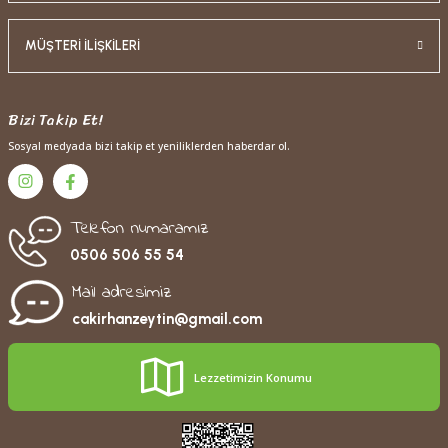
350,00 TL
Ehlizade Taneli Karadut Özü (1400 Gr.)
MÜŞTERİ İLİŞKİLERİ
Bizi Takip Et!
Sosyal medyada bizi takip et yeniliklerden haberdar ol.
Telefon numaramız
0506 506 55 54
Mail adresimiz
cakirhanzeytin@gmail.com
Lezzetimizin Konumu