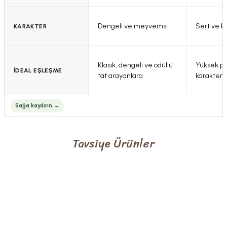
Dengeli ve meyvemsi
Sert ve k
KARAKTER
Klasik, dengeli ve ödüllü
Yüksek pol
İDEAL EŞLEŞME
tat arayanlara
karakter 
Tavsiye Ürünler
0.0 Puan - 0 Yorum
300,00 TL
Ehlizade Lavanta Özü (700 Gr.)