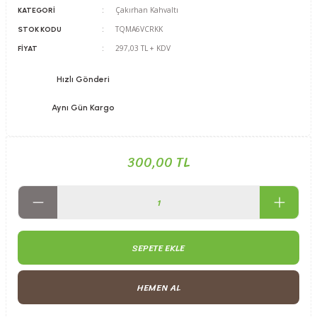
Çakırhan Kahvaltı
KATEGORI
TQMA6VCRKK
STOK KODU
297,03 TL + KDV
FIYAT
Hızlı Gönderi
Aynı Gün Kargo
300,00 TL
SEPETE EKLE
HEMEN AL