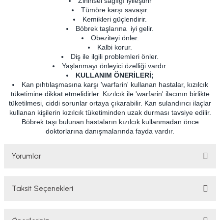
Zihinsel sağlığı iyileştirir
Tümöre karşı savaşır.
Kemikleri güçlendirir.
Böbrek taşlarına iyi gelir.
Obeziteyi önler.
Kalbi korur.
Diş ile ilgili problemleri önler.
Yaşlanmayı önleyici özelliği vardır.
KULLANIM ÖNERİLERİ;
Kan pıhtılaşmasına karşı 'warfarin' kullanan hastalar, kızılcık
tüketimine dikkat etmelidirler. Kızılcık ile 'warfarin' ilacının birlikte
tüketilmesi, ciddi sorunlar ortaya çıkarabilir. Kan sulandırıcı ilaçlar
kullanan kişilerin kızılcık tüketiminden uzak durması tavsiye edilir.
Böbrek taşı bulunan hastaların kızılcık kullanmadan önce
doktorlarına danışmalarında fayda vardır.
Yorumlar
Taksit Seçenekleri
Bu ürüne ilk yorumu siz yapın!