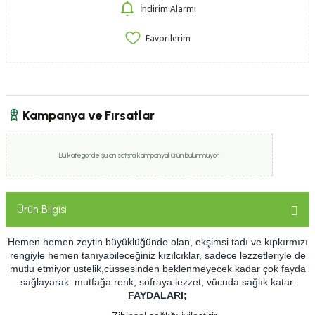
İndirim Alarmı
Kampanya ve Fırsatlar
Bu kategoride şu an satışta kampanyalı ürün bulunmuyor.
Ürün Bilgisi
Hemen hemen zeytin büyüklüğünde olan, ekşimsi tadı ve kıpkırmızı
rengiyle hemen tanıyabileceğiniz kızılcıklar, sadece lezzetleriyle de
mutlu etmiyor üstelik,cüssesinden beklenmeyecek kadar çok fayda
sağlayarak mutfağa renk, sofraya lezzet, vücuda sağlık katar.
FAYDALARI;