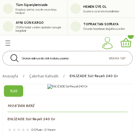
Tüm Siparişlerinizde
HEMEN ÜYE OL
Geri Dön
Geri Dön
Geri Dön
Geri Dön
Koşulsuz şartsız zeytin veya turşu
Üyelere özel ekstra indirimler
hediye!
eşitlerimiz
erimiz
abun Çeşitleri
tik
AYNI GÜN KARGO
TOPRAKTAN SOFRAYA
15:00'e kadar verilen siparişler aynı gün
Özenle hazırlanan doğal lezzetler
kargolanır
eytinyağı Çeşitleri
i
m Zeytinyağı Serisi
m Krem
ARAMA YAP
uk Sıkım Zeytinyağı Çeşitleri
Anasayfa
Çakırhan Kahvaltı
EHLİZADE Süt Reçeli 240 Gr
inyağı Çeşitleri
%20
ürel Sızma Zeytinyağı Çeşitleri
1908’DEN BERİ
ytinyağı Çeşitleri
EHLİZADE Süt Reçeli 240 Gr
0.0 Puan - 0 Yorum