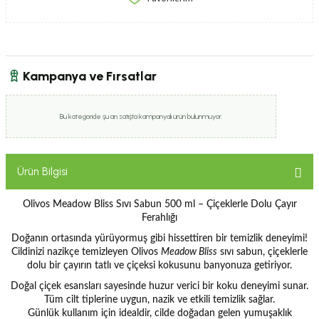
Kampanya ve Fırsatlar
Bu kategoride şu an satışta kampanyalı ürün bulunmuyor.
Ürün Bilgisi
Olivos Meadow Bliss Sıvı Sabun 500 ml – Çiçeklerle Dolu Çayır
Ferahlığı
Doğanın ortasında yürüyormuş gibi hissettiren bir temizlik deneyimi!
Cildinizi nazikçe temizleyen Olivos
Meadow Bliss
sıvı sabun, çiçeklerle
dolu bir çayırın tatlı ve çiçeksi kokusunu banyonuza getiriyor.
Doğal çiçek esansları
sayesinde huzur verici bir koku deneyimi sunar.
Tüm cilt tiplerine uygun
, nazik ve etkili temizlik sağlar.
Günlük kullanım için idealdir, cilde doğadan gelen yumuşaklık