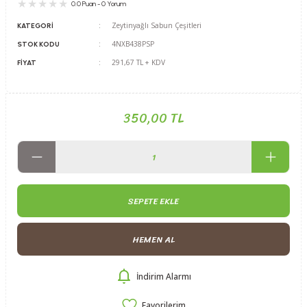
0.0 Puan - 0 Yorum
Zeytinyağlı Sabun Çeşitleri
KATEGORI
4NXB438PSP
STOK KODU
291,67 TL + KDV
FIYAT
350,00 TL
SEPETE EKLE
HEMEN AL
İndirim Alarmı