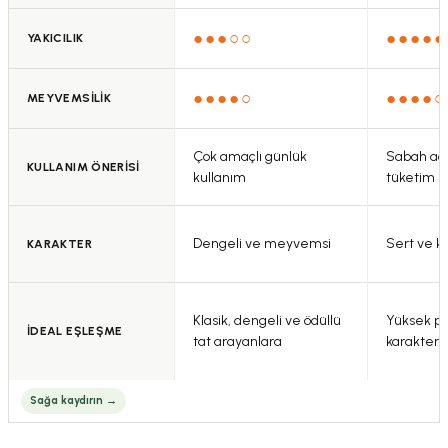
Bu ürüne benzer farklı alternatifler olmalı.
●●●○○
●●●●●
YAKICILIK
●●●●○
●●●●○
MEYVEMSİLİK
Gönder
Çok amaçlı günlük
Sabah aç 
KULLANIM ÖNERİSİ
kullanım
tüketim
Dengeli ve meyvemsi
Sert ve k
KARAKTER
Klasik, dengeli ve ödüllü
Yüksek pol
İDEAL EŞLEŞME
tat arayanlara
karakter 