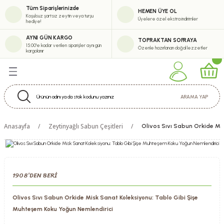
Tüm Siparişlerinizde
HEMEN ÜYE OL
Geri Dön
Geri Dön
Geri Dön
Geri Dön
Koşulsuz şartsız zeytin veya turşu
Üyelere özel ekstra indirimler
hediye!
eşitlerimiz
erimiz
abun Çeşitleri
tik
AYNI GÜN KARGO
TOPRAKTAN SOFRAYA
15:00'e kadar verilen siparişler aynı gün
Özenle hazırlanan doğal lezzetler
kargolanır
eytinyağı Çeşitleri
i
m Zeytinyağı Serisi
m Krem
ARAMA YAP
uk Sıkım Zeytinyağı Çeşitleri
Anasayfa
Zeytinyağlı Sabun Çeşitleri
Olivos Sıvı Sabun Orkide Mi
inyağı Çeşitleri
ürel Sızma Zeytinyağı Çeşitleri
1908’DEN BERİ
ytinyağı Çeşitleri
Olivos Sıvı Sabun Orkide Misk Sanat Koleksiyonu: Tablo Gibi Şişe
Muhteşem Koku Yoğun Nemlendirici