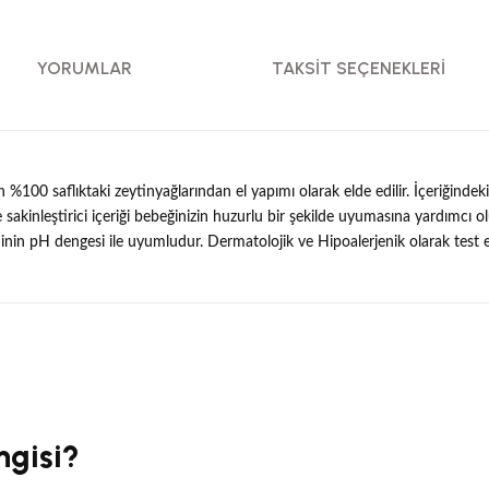
YORUMLAR
TAKSIT SEÇENEKLERI
 saflıktaki zeytinyağlarından el yapımı olarak elde edilir. İçeriğindeki do
sakinleştirici içeriği bebeğinizin huzurlu bir şekilde uyumasına yardımcı o
inin pH dengesi ile uyumludur. Dermatolojik ve Hipoalerjenik olarak test e
çıklamalarında ve diğer konularda yetersiz gördüğünüz noktaları öneri formunu
Görüş ve önerileriniz için teşekkür ederiz.
Bu ürüne ilk yorumu siz yapın!
ngisi?
Yorum Yaz