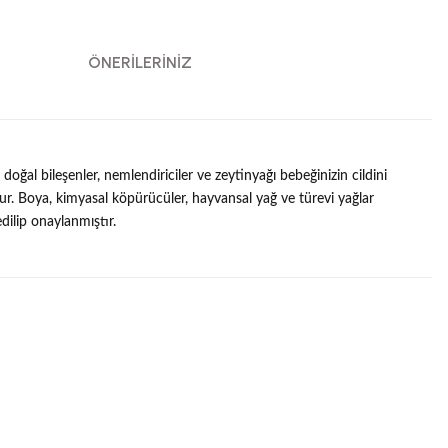
ÖNERILERINIZ
ğal bileşenler, nemlendiriciler ve zeytinyağı bebeğinizin cildini
lur. Boya, kimyasal köpürücüler, hayvansal yağ ve türevi yağlar
dilip onaylanmıştır.
 kullanarak tarafımıza iletebilirsiniz.