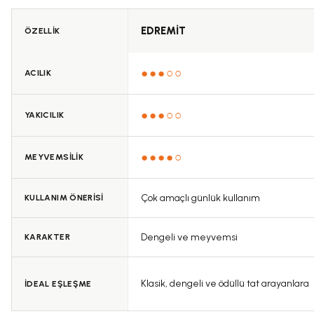
Ürün bilgilerinde hatalar bulunuyor.
EDREMİT
ÖZELLİK
Ürün fiyatı diğer sitelerden daha pahalı.
Bu ürüne benzer farklı alternatifler olmalı.
●●●○○
ACILIK
●●●○○
YAKICILIK
●●●●○
MEYVEMSİLİK
Çok amaçlı günlük kullanım
KULLANIM ÖNERİSİ
Dengeli ve meyvemsi
KARAKTER
Klasik, dengeli ve ödüllü tat arayanlara
İDEAL EŞLEŞME