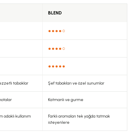
BLEND
●●●●○
●●●●○
●●●●●
ezzetli tabaklar
Şef tabakları ve özel sunumlar
notalar
Katmanlı ve gurme
im odaklı kullanım
Farklı aromaları tek yağda tatmak
isteyenlere