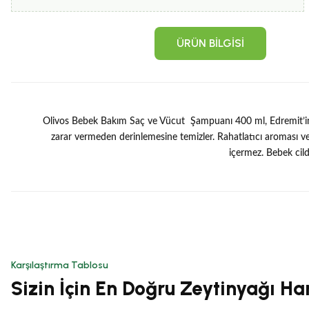
ÜRÜN BILGISI
Olivos Bebek Bakım Saç ve Vücut Şampuanı 400 ml, Edremit’in %100
zarar vermeden derinlemesine temizler. Rahatlatıcı aroması ve 
içermez. Bebek cild
Bu ürünün fiyat bilgisi, resim, ürün a
Karşılaştırma Tablosu
Sizin İçin En Doğru Zeytinyağı Ha
Ürün resmi kalitesiz, bozuk veya görüntülenemiyor.
Ürün açıklamasında eksik bilgiler bulunuyor.