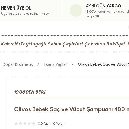
AYNI GÜN KARGO
HEMEN ÜYE OL
15:00'e kadar verilen sipariş
Üyelere özel ekstra indirimler
kargolanır
 Kahvaltı
Zeytinyağlı Sabun Çeşitleri
Çakırhan Bakliyat
Doğal Kozmetik
Esans Yağlar
Olivos Bebek Saç ve Vücut
1908’DEN BERİ
Olivos Bebek Saç ve Vücut Şampuanı 400 
0.0 Puan - 0 Yorum