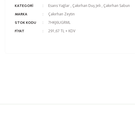
Esans Yağlar
,
Çakırhan Duş Jeli
,
Çakırhan Sabun
KATEGORI
Çakırhan Zeytin
MARKA
7HKJ6UGRML
STOK KODU
291,67 TL + KDV
FIYAT