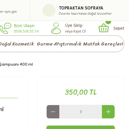
TOPRAKTAN SOFRAYA
ler aynı gün
Özenle hazırlanan doğal lezzetler
Üye Girişi
Bize Ulaşın
Sepet
0506 506 55 54
veya Kayıt Ol
Doğal Kozmetik
Gurme Atıştırmalık
Mutfak Gereçleri
 Şampuanı 400 ml
350,00 TL
ml