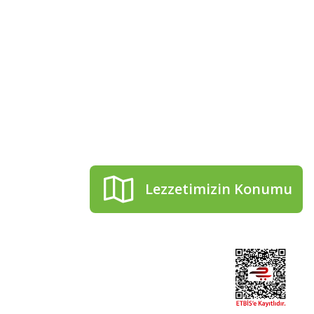
kip Et!
Telefon numaramız
0506 506 55 54
 bizi takip et
aberdar ol.
Mail adresimiz
cakirhanzeytin@gmail.co
Lezzetimizin Konumu