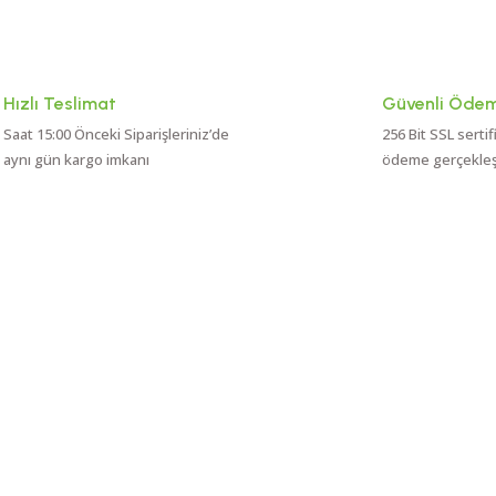
Hızlı Teslimat
Güvenli Öde
Saat 15:00 Önceki Siparişleriniz’de
256 Bit SSL sertif
aynı gün kargo imkanı
ödeme gerçekleşti