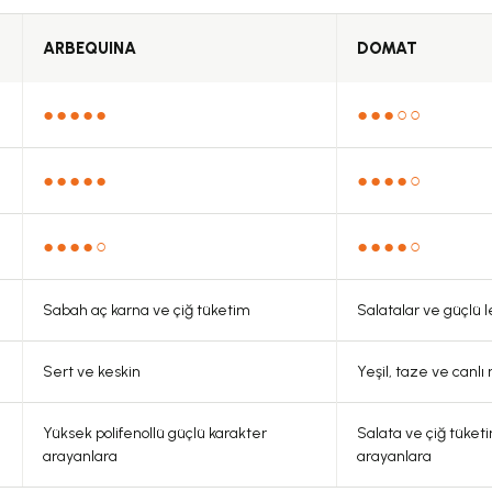
ARBEQUINA
DOMAT
●●●●●
●●●○○
●●●●●
●●●●○
●●●●○
●●●●○
Gönder
Sabah aç karna ve çiğ tüketim
Salatalar ve güçlü l
Sert ve keskin
Yeşil, taze ve canlı 
Yüksek polifenollü güçlü karakter
Salata ve çiğ tüket
arayanlara
arayanlara