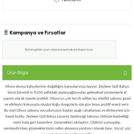
Kampanya ve Fırsatlar
Bu kategoride şu an satışta kampanyalı ürün bulunmuyor.
Ürün Bilgisi
Olivos dünya bahçelerinin doğallığını banyolarınıza taşıyor. Zeyteen Gizli Bahçe
Serisi Edremit’in %100 saflıktaki zeytinyağlarından geleneksel yöntemlerle el
yapımı olarak özenle üretildi. Olivos’un çok tercih edilen bu nitelikli sabunu güzel
ve etkileyici kokusuyla oluşturduğu duygularla size gün boyu pozitif enerji verir.
Bu özel Olivos sabunu vücudunuzun baştan aşağı rahatlaması ve dinlenmesi için
hayat buldu. Zeyteen Gizli Bahçe Lavanta Zeytinyağı Sabunu cildinize kaybettiği
nemi hızla geri kazandırır. Gözenekleri sıkılaştırır. Cildinizi yumuşatıp,
nemlendirirken gözeneklerinizin nefes almasına yardımcı olanak tanır. Vücut, yüz