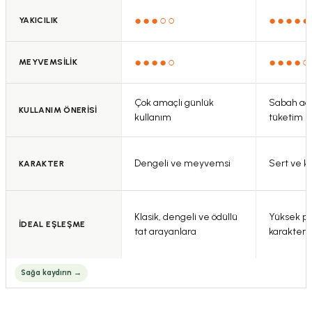
Bu ürüne benzer farklı alternatifler olmalı.
●●●○○
●●●●●
YAKICILIK
●●●●○
●●●●○
MEYVEMSİLİK
Gönder
Çok amaçlı günlük
Sabah aç 
KULLANIM ÖNERİSİ
kullanım
tüketim
Dengeli ve meyvemsi
Sert ve k
KARAKTER
Klasik, dengeli ve ödüllü
Yüksek pol
İDEAL EŞLEŞME
tat arayanlara
karakter 