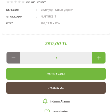
0.0 Puan - 0 Yorum
Zeytinyağlı Sabun Çeşitleri
KATEGORI
NU8T8FK61T
STOK KODU
208,33 TL + KDV
FIYAT
250,00 TL
SEPETE EKLE
HEMEN AL
İndirim Alarmı