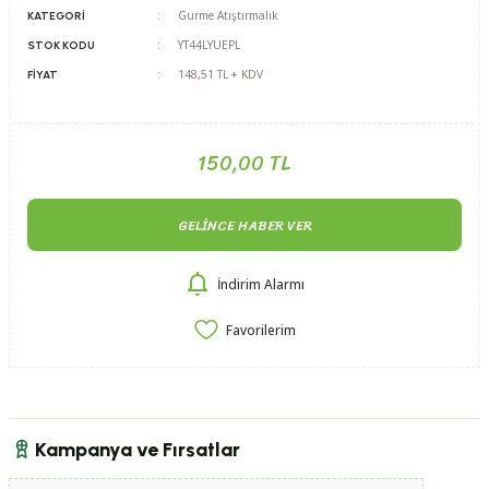
Gurme Atıştırmalık
KATEGORI
YT44LYUEPL
STOK KODU
148,51 TL + KDV
FIYAT
150,00 TL
GELINCE HABER VER
İndirim Alarmı
Kampanya ve Fırsatlar