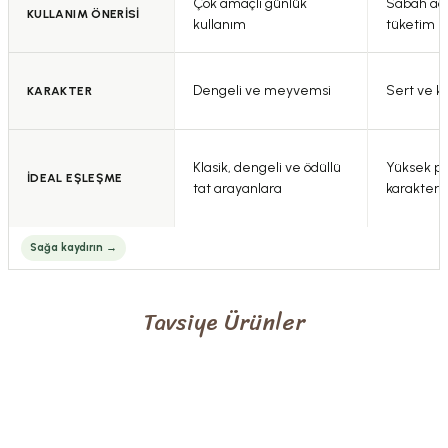
Çok amaçlı günlük
Sabah aç 
KULLANIM ÖNERİSİ
kullanım
tüketim
Dengeli ve meyvemsi
Sert ve k
KARAKTER
Klasik, dengeli ve ödüllü
Yüksek pol
İDEAL EŞLEŞME
tat arayanlara
karakter 
Tavsiye Ürünler
0.0 Puan - 0 Yorum
300,00 TL