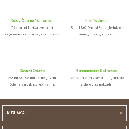
Ehlizade Yaban Mersini Özü (700 Gr.)
Kolay Ödeme Yöntemleri
Hızlı Teslimat
Tüm kredi kartları ve taksit
Saat 15:00 Önceki Siparişleriniz’de
0.0 Puan - 0 Yorum
seçenekleri ile ödeme yapabilirsiniz
aynı gün kargo imkanı
350,00 TL
Ehlizade Taneli Karadut Özü (1400 Gr.)
Güvenli Ödeme
Bahçemizden Sofranıza
256 Bit SSL sertifikası ile güvenli
Tüm ürünlerimiz kendi bahçemizden
ödeme gerçekleştirebilirsiniz.
sizlere ulaşmaktadır.
KURUMSAL