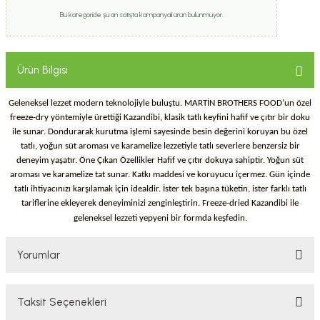
Bu kategoride şu an satışta kampanyalı ürün bulunmuyor.
Ürün Bilgisi
Geleneksel lezzet modern teknolojiyle buluştu. MARTİN BROTHERS FOOD’un özel
freeze-dry yöntemiyle ürettiği Kazandibi, klasik tatlı keyfini hafif ve çıtır bir doku
ile sunar. Dondurarak kurutma işlemi sayesinde besin değerini koruyan bu özel
tatlı, yoğun süt aroması ve karamelize lezzetiyle tatlı severlere benzersiz bir
deneyim yaşatır. Öne Çıkan Özellikler Hafif ve çıtır dokuya sahiptir. Yoğun süt
aroması ve karamelize tat sunar. Katkı maddesi ve koruyucu içermez. Gün içinde
tatlı ihtiyacınızı karşılamak için idealdir. İster tek başına tüketin, ister farklı tatlı
tariflerine ekleyerek deneyiminizi zenginleştirin. Freeze-dried Kazandibi ile
geleneksel lezzeti yepyeni bir formda keşfedin.
Yorumlar
Taksit Seçenekleri
Bu ürüne ilk yorumu siz yapın!