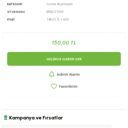
Gurme Atıştırmalık
KATEGORI
88KJCZ1V3V
STOK KODU
148,51 TL + KDV
FIYAT
150,00 TL
GELINCE HABER VER
İndirim Alarmı
Kampanya ve Fırsatlar