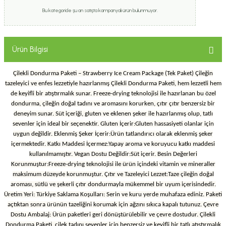
Bu kategoride şu an satışta kampanyalı ürün bulunmuyor.
Ürün Bilgisi
Çilekli Dondurma Paketi – Strawberry Ice Cream Package (Tek Paket) Çileğin
tazeleyici ve enfes lezzetiyle hazırlanmış Çilekli Dondurma Paketi, hem lezzetli hem
de keyifli bir atıştırmalık sunar. Freeze-drying teknolojisi ile hazırlanan bu özel
dondurma, çileğin doğal tadını ve aromasını korurken, çıtır çıtır benzersiz bir
deneyim sunar. Süt içeriği, gluten ve eklenen şeker ile hazırlanmış olup, tatlı
sevenler için ideal bir seçenektir. Gluten İçerir:Gluten hassasiyeti olanlar için
uygun değildir. Eklenmiş Şeker İçerir:Ürün tatlandırıcı olarak eklenmiş şeker
içermektedir. Katkı Maddesi İçermez:Yapay aroma ve koruyucu katkı maddesi
kullanılmamıştır. Vegan Dostu Değildir:Süt içerir. Besin Değerleri
Korunmuştur:Freeze-drying teknolojisi ile ürün içindeki vitamin ve mineraller
maksimum düzeyde korunmuştur. Çıtır ve Tazeleyici Lezzet:Taze çileğin doğal
aroması, sütlü ve şekerli çıtır dondurmayla mükemmel bir uyum içerisindedir.
Üretim Yeri: Türkiye Saklama Koşulları: Serin ve kuru yerde muhafaza ediniz. Paketi
açtıktan sonra ürünün tazeliğini korumak için ağzını sıkıca kapalı tutunuz. Çevre
Dostu Ambalaj: Ürün paketleri geri dönüştürülebilir ve çevre dostudur. Çilekli
Dondurma Paketi, çilek tadını sevenler için benzersiz ve keyifli bir tatlı atıştırmalık