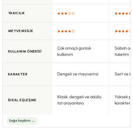
Bu ürüne benzer farklı alternatifler olmalı.
●●●○○
●●●●●
YAKICILIK
●●●●○
●●●●○
MEYVEMSİLİK
Gönder
Çok amaçlı günlük
Sabah aç 
KULLANIM ÖNERİSİ
kullanım
tüketim
Dengeli ve meyvemsi
Sert ve k
KARAKTER
Klasik, dengeli ve ödüllü
Yüksek pol
İDEAL EŞLEŞME
tat arayanlara
karakter 