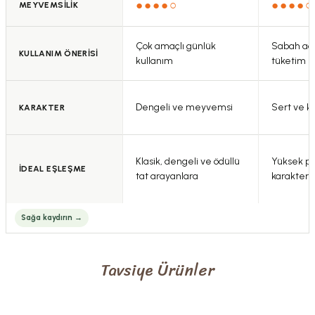
●●●●○
●●●●○
MEYVEMSİLİK
Gönder
Çok amaçlı günlük
Sabah aç 
KULLANIM ÖNERİSİ
kullanım
tüketim
Dengeli ve meyvemsi
Sert ve k
KARAKTER
Klasik, dengeli ve ödüllü
Yüksek pol
İDEAL EŞLEŞME
tat arayanlara
karakter 
Tavsiye Ürünler
0.0 Puan - 0 Yorum