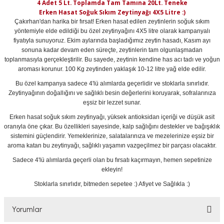
4 Adet 5 Lt. Toplamda Tam Tamına 20Lt. Teneke
Erken Hasat Soğuk Sıkım Zeytinyağı 4X5 Litre :)
Çakırhan'dan harika bir fırsat! Erken hasat edilen zeytinlerin soğuk sıkım
yöntemiyle elde edildiği bu özel zeytinyağını 4X5 litre olarak kampanyalı
fiyatıyla sunuyoruz. Ekim aylarında başladığımız zeytin hasadı, Kasım ayı
sonuna kadar devam eden süreçte, zeytinlerin tam olgunlaşmadan
toplanmasıyla gerçekleştirilir. Bu sayede, zeytinin kendine has acı tadı ve yoğun
aroması korunur. 100 Kg zeytinden yaklaşık 10-12 litre yağ elde edilir.
Bu özel kampanya sadece 4'lü alımlarda geçerlidir ve stoklarla sınırlıdır.
Zeytinyağının doğallığını ve sağlıklı besin değerlerini koruyarak, sofralarınıza
eşsiz bir lezzet sunar.
Erken hasat soğuk sıkım zeytinyağı, yüksek antioksidan içeriği ve düşük asit
oranıyla öne çıkar. Bu özellikleri sayesinde, kalp sağlığını destekler ve bağışıklık
sistemini güçlendirir. Yemeklerinize, salatalarınıza ve mezelerinize eşsiz bir
aroma katan bu zeytinyağı, sağlıklı yaşamın vazgeçilmez bir parçası olacaktır.
Sadece 4'lü alımlarda geçerli olan bu fırsatı kaçırmayın, hemen sepetinize
ekleyin!
Stoklarla sınırlıdır, bitmeden sepetee :) Afiyet ve Sağlıkla :)
Yorumlar