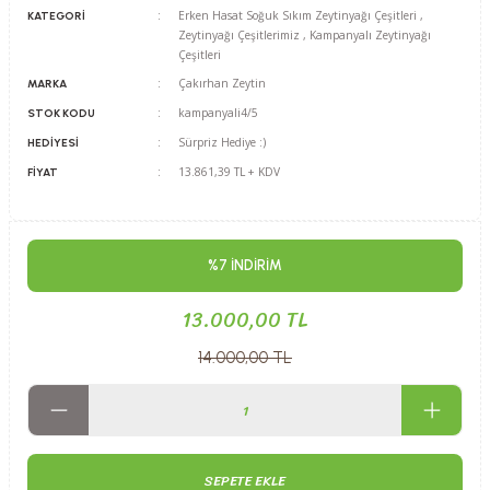
Erken Hasat Soğuk Sıkım Zeytinyağı Çeşitleri
,
KATEGORI
Zeytinyağı Çeşitlerimiz
,
Kampanyalı Zeytinyağı
Çeşitleri
Çakırhan Zeytin
MARKA
kampanyali4/5
STOK KODU
Sürpriz Hediye :)
HEDIYESI
13.861,39 TL + KDV
FIYAT
%7 İNDİRİM
13.000,00 TL
14.000,00 TL
SEPETE EKLE