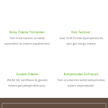
250,00 TL
Çakırhan Zeytinyağı Sabunu (Kg)
3000 TL ÜZERİ KARGO BEDAVA
Kolay Ödeme Yöntemleri
Hızlı Teslimat
Tüm kredi kartları ve taksit
Saat 15:00 Önceki Siparişleriniz’de
%13
5.0 Puan - 1 Yorum
seçenekleri ile ödeme yapabilirsiniz
aynı gün kargo imkanı
Hediyeli
6.800,00 TL
7.800,00 TL
Erken Hasat Soğuk Sıkım Zeytinyağı 2x5 Litre
Güvenli Ödeme
Bahçemizden Sofranıza
256 Bit SSL sertifikası ile güvenli
Tüm ürünlerimiz kendi bahçemizden
Yeni
0.0 Puan - 0 Yorum
ödeme gerçekleştirebilirsiniz.
sizlere ulaşmaktadır.
400,00 TL
Sofralarınıza Ege Dokunuşu Kalamata Yeşil Zeytin