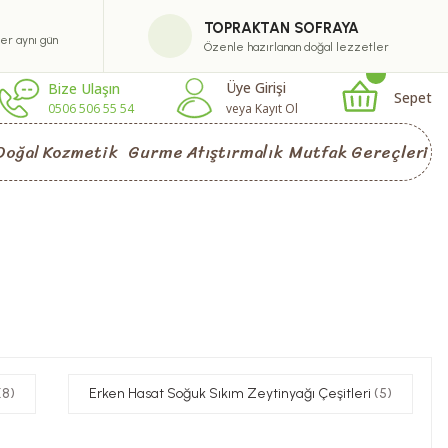
TOPRAKTAN SOFRAYA
ler aynı gün
Özenle hazırlanan doğal lezzetler
Üye Girişi
Bize Ulaşın
Sepet
0506 506 55 54
veya Kayıt Ol
Doğal Kozmetik
Gurme Atıştırmalık
Mutfak Gereçleri
(8)
Erken Hasat Soğuk Sıkım Zeytinyağı Çeşitleri
(5)