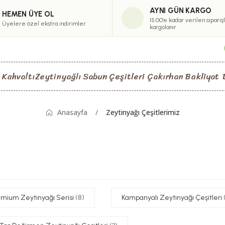
AYNI GÜN KARGO
HEMEN ÜYE OL
15:00'e kadar verilen sipariş
Üyelere özel ekstra indirimler
kargolanır
 Kahvaltı
Zeytinyağlı Sabun Çeşitleri
Çakırhan Bakliyat
Anasayfa
Zeytinyağı Çeşitlerimiz
emium Zeytinyağı Serisi
(8)
Kampanyalı Zeytinyağı Çeşitleri