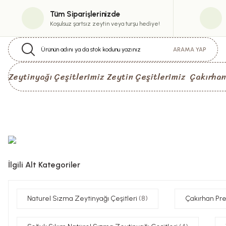
Tüm Siparişlerinizde
Koşulsuz şartsız zeytin veya turşu hediye!
ARAMA YAP
Zeytinyağı Çeşitlerimiz
Zeytin Çeşitlerimiz
Çakırhan
İlgili Alt Kategoriler
Naturel Sızma Zeytinyağı Çeşitleri
(8)
Çakırhan Pr