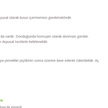
e duyusal olarak kusur içermemesi gerekmektedir.
ları da vardır. Donduğunda homojen olarak donması gerekir.
duyusal testlerle belirlenebilir.
a yemekler piştikten sonra üzerine ilave ederek tüketilebilir. Aç
me
ikası ile güvenli