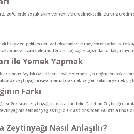
arı
 20°C'lerde soğuk sıkım yöntemiyle üretilmektedir. Bu titiz üretim sür
ydalı bileşikler, polifenoller, antioksidanlar ve meyvemsi tatları ısı il
oktorunuz aksini belirtmediği sürece) sağlık açısından oldukça faydalı
arı ile Yemek Yapmak
çısından faydalı özelliklerini kaybetmemesi için doğrudan salatalarda
miktarda zeytinyağını ısıya maruz bırakmak ve geri kalanını yemek piş
ğının Farkı
yağı, soğuk sıkım zeytinyağı olarak adlandırılır. Çakırhan Zeytinliği o
eytinyağının serbest yağ asitliği oleik asit cinsinden %0,8'in altında o
 Zeytinyağı Nasıl Anlaşılır?