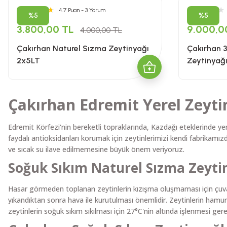
4.7 Puan - 3 Yorum
%5
%5
3.800,00 TL
9.000,0
4.000,00 TL
Çakırhan Naturel Sızma Zeytinyağı
Çakırhan 
2x5LT
Zeytinyağı
Zeytinyağ
Çakırhan Edremit Yerel Zeyti
Edremit Körfezi'nin bereketli topraklarında, Kazdağı eteklerinde ye
faydalı antioksidanları korumak için zeytinlerimizi kendi fabrikamı
ve sıcak su ilave edilmemesine büyük önem veriyoruz.
Soğuk Sıkım Naturel Sızma Zeyti
Hasar görmeden toplanan zeytinlerin kızışma oluşmaması için çuval
yıkandıktan sonra hava ile kurutulması önemlidir. Zeytinlerin hamur
zeytinlerin soğuk sıkım sıkılması için 27°C'nin altında işlenmesi ge