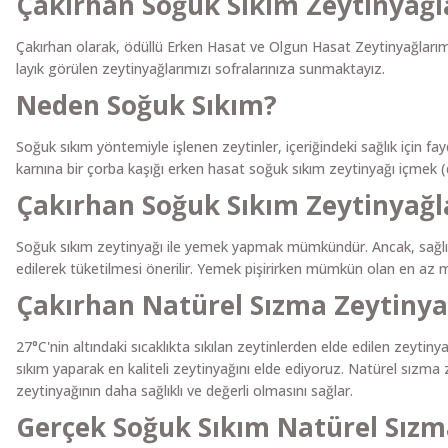
Çakırhan Soğuk Sıkım Zeytinyağl
Çakırhan olarak, ödüllü Erken Hasat ve Olgun Hasat Zeytinyağlarımız,
layık görülen zeytinyağlarımızı sofralarınıza sunmaktayız.
Neden Soğuk Sıkım?
Soğuk sıkım yöntemiyle işlenen zeytinler, içeriğindeki sağlık için fa
karnına bir çorba kaşığı erken hasat soğuk sıkım zeytinyağı içmek (d
Çakırhan Soğuk Sıkım Zeytinyağl
Soğuk sıkım zeytinyağı ile yemek yapmak mümkündür. Ancak, sağlık a
edilerek tüketilmesi önerilir. Yemek pişirirken mümkün olan en az 
Çakırhan Natürel Sızma Zeytinya
27°C'nin altındaki sıcaklıkta sıkılan zeytinlerden elde edilen zeytin
sıkım yaparak en kaliteli zeytinyağını elde ediyoruz. Natürel sızma z
zeytinyağının daha sağlıklı ve değerli olmasını sağlar.
Gerçek Soğuk Sıkım Natürel Sızma