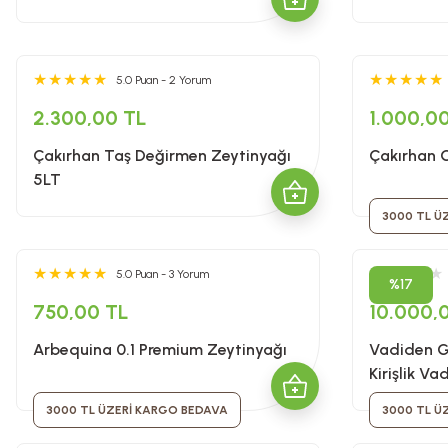
5.0 Puan - 2 Yorum
2.300,00 TL
1.000,0
Çakırhan Taş Değirmen Zeytinyağı
Çakırhan 
5LT
3000 TL Ü
5.0 Puan - 3 Yorum
%17
750,00 TL
10.000,
Arbequina 0.1 Premium Zeytinyağı
Vadiden G
Kirişlik V
3000 TL ÜZERİ KARGO BEDAVA
3000 TL Ü