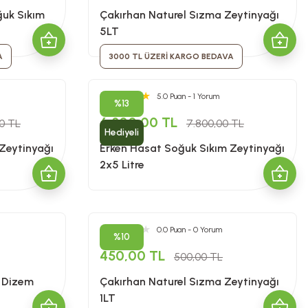
ğuk Sıkım
Çakırhan Naturel Sızma Zeytinyağı
5LT
A
3000 TL ÜZERİ KARGO BEDAVA
5.0 Puan - 1 Yorum
%13
6.800,00 TL
00 TL
7.800,00 TL
Hediyeli
Zeytinyağı
Erken Hasat Soğuk Sıkım Zeytinyağı
2x5 Litre
0.0 Puan - 0 Yorum
%10
450,00 TL
500,00 TL
2 Dizem
Çakırhan Naturel Sızma Zeytinyağı
1LT