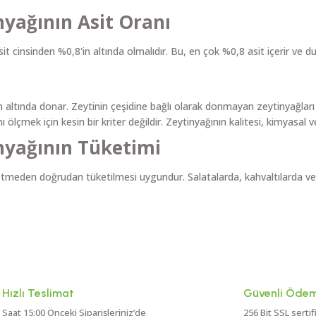
yağının Asit Oranı
sit cinsinden %0,8'in altında olmalıdır. Bu, en çok %0,8 asit içerir v
'nin altında donar. Zeytinin çeşidine bağlı olarak donmayan zeytinyağ
lçmek için kesin bir kriter değildir. Zeytinyağının kalitesi, kimyasal ve 
nyağının Tüketimi
ybetmeden doğrudan tüketilmesi uygundur. Salatalarda, kahvaltılarda vey
Hızlı Teslimat
Güvenli Öde
Saat 15:00 Önceki Siparişleriniz’de
256 Bit SSL sertif