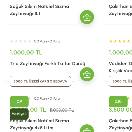
Soğuk Sıkım Natürel Sızma
Çakırhan 
Zeytinyağı 1LT
Zeytinyağı
0.0 Puan - 0 Yorum
1.000,00 TL
1.000,0
Trio Zeytinyağı Farklı Tatlar Durağı
Vadiden G
Kirişlik Va
3000 TL ÜZERİ KARGO BEDAVA
3000 TL Ü
0.0 Puan - 0 Yorum
%9
%10
10.000,00 TL
3.500,0
11.000,00 TL
Hediyeli
Soğuk Sıkım Natürel Sızma
Çakırhan 
Zeytinyağı 4x5 Litre
Zeytinyağ