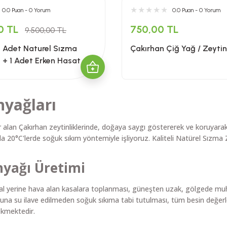
0.0 Puan - 0 Yorum
0.0 Puan - 0 Yorum
0 TL
750,00 TL
9.500,00 TL
3 Adet Naturel Sızma
Çakırhan Çiğ Yağ / Zeyti
 + 1 Adet Erken Hasat
ı 4x5LT
nyağları
r alan Çakırhan zeytinliklerinde, doğaya saygı göstererek ve koruyarak
zda 20°C'lerde soğuk sıkım yöntemiyle işliyoruz. Kaliteli Natürel Sızma
nyağı Üretimi
 yerine hava alan kasalara toplanması, güneşten uzak, gölgede muhafa
una su ilave edilmeden soğuk sıkıma tabi tutulması, tüm besin değerleri
rekmektedir.