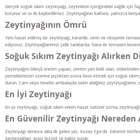
Gerçek soğuk sıkım zeytinyağı, zeytinlerin içeriğindeki sağlık için fay
korunur ve ısı ile kaybedilmez. Zeytinyağının kalitesi, yalnızca kimyas
Zeytinyağının Ömrü
Yeni hasat edilmiş bir zeytinyağı, karanlık, serin ve oksijenle temas
ediyoruz. Zeytinyağlarımızı çelik tanklarda, hava ile temasını kes
Soğuk Sıkım Zeytinyağı Alırken D
Zeytinyağını bilinçli üretim yapan, üretim yeri belli olan, etiketinden
yemeklerinizin üzerine piştikten sonra ilave etmek için soğuk sıkım
durun. Cam veya teneke ambalajda satın aldığınız zeytinyağlarını, ı
En İyi Zeytinyağı
En iyi zeytinyağı, soğuk sıkım erken hasat natürel sızma zeytinyağla
En Güvenilir Zeytinyağı Nereden A
Zeytinyağı denince akla ilk gelen yer, Kuzey Ege'dir. Edremit Körfez
zeytinyağları, eşsiz lezzet ve kalite sunar.