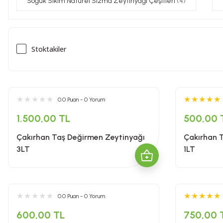
Soğuk Sıkım Natürel Sızma Zeytinyağı Çeşitleri
(4)
Stoktakiler
0.0 Puan - 0 Yorum
1.500,00 TL
500,00 
Çakırhan Taş Değirmen Zeytinyağı
Çakırhan 
3LT
1LT
0.0 Puan - 0 Yorum
600,00 TL
750,00 