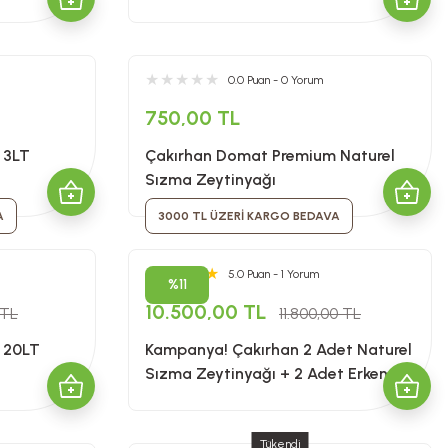
0.0 Puan - 0 Yorum
750,00 TL
 3LT
Çakırhan Domat Premium Naturel
Sızma Zeytinyağı
A
3000 TL ÜZERİ KARGO BEDAVA
5.0 Puan - 1 Yorum
%11
10.500,00 TL
 TL
11.800,00 TL
ı 20LT
Kampanya! Çakırhan 2 Adet Naturel
Sızma Zeytinyağı + 2 Adet Erken
Hasat Zeytinyağı 4x5LT
Tükendi