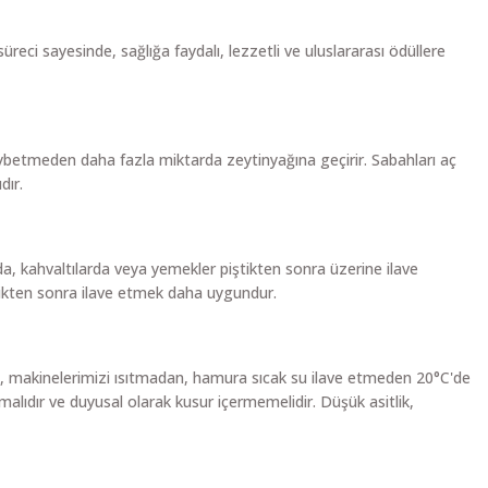
eci sayesinde, sağlığa faydalı, lezzetli ve uluslararası ödüllere
e kaybetmeden daha fazla miktarda zeytinyağına geçirir. Sabahları aç
dır.
, kahvaltılarda veya yemekler piştikten sonra üzerine ilave
tikten sonra ilave etmek daha uygundur.
larak, makinelerimizi ısıtmadan, hamura sıcak su ilave etmeden 20°C'de
lmalıdır ve duyusal olarak kusur içermemelidir. Düşük asitlik,