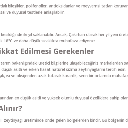
dalı bileşikler, polifenoller, antioksidanlar ve meyvemsi tatları koruyar
al ve duyusal testlerle anlaşılabilir.
ı kesildiğinde iki yıl saklanabilir. Ancak, Çakırhan olarak her yıl yeni
erek 18°C ve daha düşük sıcaklıkta muhafaza ediyoruz.
ikkat Edilmesi Gerekenler
 tarım bakanlığındaki üretici bilgilerine ulaşabileceğiniz markalardan sat
, düşük asitli ve erken hasat natürel sızma zeytinyağlarını tercih ed
şık, ısı ve oksijenden uzak tutarak karanlık, serin bir ortamda muhafaz
rından en düşük asitli ve yüksek olumlu duyusal özelliklere sahip olanl
lınır?
i, zeytinyağı üretiminde önde gelen bölgelerden biridir. Bu bölgenin d