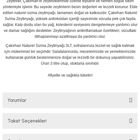
Zeytinler, Çakırhan'ın zeytinliklerinde özenle toplanır ve hemen soğuk sıkım
yöntemiyle işlenir. Bu sayede zeytinlerin besin değerleri ve lezzeti korunur. Elde
edilen naturel sızma zeytinyağı, tamamen doğal ve katkısızdır. Çakırhan Naturel
Sızma Zeytinyağı, yüksek antioksidan içeriği sayesinde vücuda pek çok fayda
sağlar. Kalp dostu olan bu yağ, kolesterol seviyesini dengelemeye yardımcı olur
ve damar sağlığını destekler. Zeytinyağının antiinflamatuar özellikleri, vücuttaki
iltihaplanmayı azaltmaya da yardımcı olur.
Çakırhan Naturel Sızma Zeytinyağı 3LT, sofralarınıza lezzet ve sağlık katmak
için mükemmel bir seçimdir. Salatalarınızda, mezelerinizde ve yemeklerinizde
kullanarak günlük beslenmenize doğal ve lezzetli bir dokunuş yapabilirsiniz.
Ürün 3 litre olup, stoklarla sınırlıdır.
Afiyetle ve sağlıkla tüketin!
Yorumlar
Taksit Seçenekleri
Teşekkür ederiz..