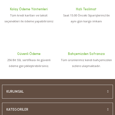
Kolay Ödeme Yöntemleri
Hızlı Teslimat
Tüm kredi kartları ve taksit
Saat 15:00 Önceki Siparişleriniz’de
5.0 Puan - 3 Yorum
seçenekleri ile ödeme yapabilirsiniz
aynı gün kargo imkanı
2.000,00 TL
Çakırhan Naturel Sızma Zeytinyağı 5LT
Güvenli Ödeme
Bahçemizden Sofranıza
256 Bit SSL sertifikası ile güvenli
Tüm ürünlerimiz kendi bahçemizden
0.0 Puan - 0 Yorum
ödeme gerçekleştirebilirsiniz.
sizlere ulaşmaktadır.
600,00 TL
Soğuk Sıkım Natürel Sızma Zeytinyağı 1LT
KURUMSAL
3000 TL ÜZERİ KARGO BEDAVA
%5
0.0 Puan - 0 Yorum
KATEGORİLER