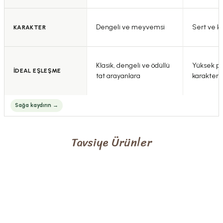
Dengeli ve meyvemsi
Sert ve k
KARAKTER
Klasik, dengeli ve ödüllü
Yüksek pol
İDEAL EŞLEŞME
tat arayanlara
karakter 
Tavsiye Ürünler
%10
0.0 Puan - 0 Yorum
450,00 TL
500,00 TL
Çakırhan Naturel Sızma Zeytinyağı 1LT