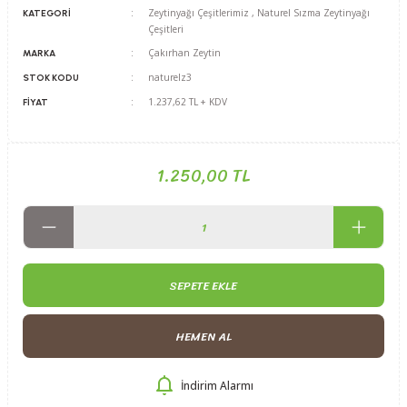
Zeytinyağı Çeşitlerimiz
,
Naturel Sızma Zeytinyağı
KATEGORI
Çeşitleri
Çakırhan Zeytin
MARKA
naturelz3
STOK KODU
1.237,62 TL + KDV
FIYAT
1.250,00 TL
SEPETE EKLE
HEMEN AL
İndirim Alarmı