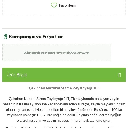
Kampanya ve Fırsatlar
Bu kategoride şu an satışta kampanyalı ürün bulunmuyor.
Ürün Bilgisi
Çakırhan Naturel Sızma Zeytinyağı 3LT
Çakırhan Naturel Sızma Zeytinyağı 3LT, Ekim aylarında başlayan zeytin
hasadının Kasım ayı sonuna kadar devam eden süreçte, zeytin meyvesinin tam
olgunlaşmamış haliyle elde edilen bir zeytinyağı türüdür. Bu süreçte 100 kg
zeytinden yaklaşık 10-12 litre yağ elde edilir. Zeytinin doğal acı tadı yoğun
olarak hissedilir ve zeytin meyvesinin aromatik tadı öne çıkar.