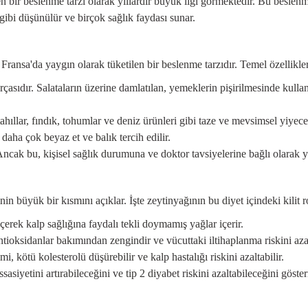
en bir beslenme tarzı olarak yıllardır büyük ilgi görmektedir. Bu beslen
 gibi düşünülür ve birçok sağlık faydası sunar.
ransa'da yaygın olarak tüketilen bir beslenme tarzıdır. Temel özellikler
çasıdır. Salataların üzerine damlatılan, yemeklerin pişirilmesinde kullan
ahıllar, fındık, tohumlar ve deniz ürünleri gibi taze ve mevsimsel yiyecek
 daha çok beyaz et ve balık tercih edilir.
Ancak bu, kişisel sağlık durumuna ve doktor tavsiyelerine bağlı olarak y
in büyük bir kısmını açıklar. İşte zeytinyağının bu diyet içindeki kilit r
rek kalp sağlığına faydalı tekli doymamış yağlar içerir.
tioksidanlar bakımından zengindir ve vücuttaki iltihaplanma riskini azal
, kötü kolesterolü düşürebilir ve kalp hastalığı riskini azaltabilir.
sasiyetini artırabileceğini ve tip 2 diyabet riskini azaltabileceğini göste