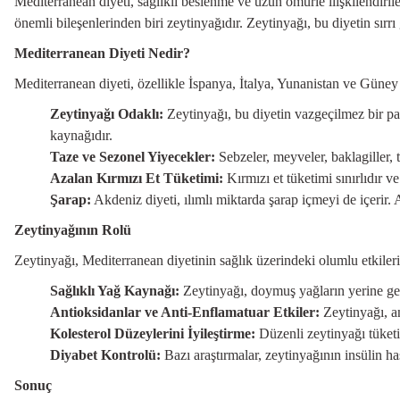
Mediterranean diyeti, sağlıklı beslenme ve uzun ömürle ilişkilendiril
önemli bileşenlerinden biri zeytinyağıdır. Zeytinyağı, bu diyetin sırrı
Mediterranean Diyeti Nedir?
Mediterranean diyeti, özellikle İspanya, İtalya, Yunanistan ve Güney F
Zeytinyağı Odaklı:
Zeytinyağı, bu diyetin vazgeçilmez bir par
kaynağıdır.
Taze ve Sezonel Yiyecekler:
Sebzeler, meyveler, baklagiller, t
Azalan Kırmızı Et Tüketimi:
Kırmızı et tüketimi sınırlıdır ve
Şarap:
Akdeniz diyeti, ılımlı miktarda şarap içmeyi de içerir. 
Zeytinyağının Rolü
Zeytinyağı, Mediterranean diyetinin sağlık üzerindeki olumlu etkilerin
Sağlıklı Yağ Kaynağı:
Zeytinyağı, doymuş yağların yerine geçe
Antioksidanlar ve Anti-Enflamatuar Etkiler:
Zeytinyağı, an
Kolesterol Düzeylerini İyileştirme:
Düzenli zeytinyağı tüketimi
Diyabet Kontrolü:
Bazı araştırmalar, zeytinyağının insülin has
Sonuç