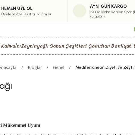
AYNI GÜN KARGO
HEMEN ÜYE OL
15:00'e kadar verilen sipariş
Üyelere özel ekstra indirimler
kargolanır
 Kahvaltı
Zeytinyağlı Sabun Çeşitleri
Çakırhan Bakliyat
Anasayfa
Bloglar
Genel
Mediterranean Diyeti ve Zeyti
ağı
ndaki Mükemmel Uyum