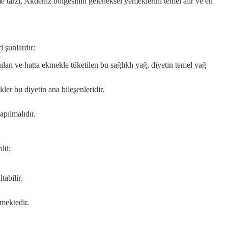
me tarzı, Akdeniz bölgesinin geleneksel yemeklerini temel alır ve en
i şunlardır:
ılan ve hatta ekmekle tüketilen bu sağlıklı yağ, diyetin temel yağ
ler bu diyetin ana bileşenleridir.
apılmalıdır.
olü:
tabilir.
rmektedir.