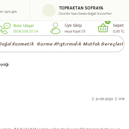
TOPRAKTAN SOFRAYA
ler aynı gün
Özenle hazırlanan doğal lezzetler
0
Üye Girişi
Sepet
Bize Ulaşın
0506 506 55 54
veya Kayıt Ol
0,00 TL
Doğal Kozmetik
Gurme Atıştırmalık
Mutfak Gereçleri
nyağı
21-09-2023
17:19