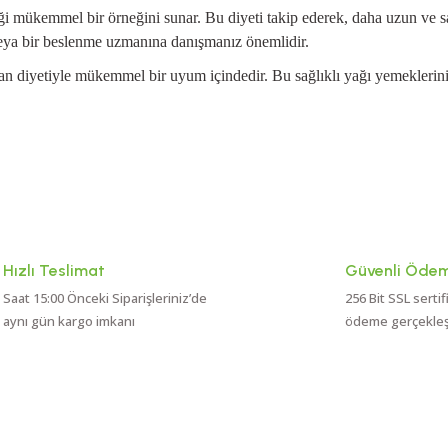
ği mükemmel bir örneğini sunar. Bu diyeti takip ederek, daha uzun ve sağl
eya bir beslenme uzmanına danışmanız önemlidir.
nean diyetiyle mükemmel bir uyum içindedir. Bu sağlıklı yağı yemeklerin
Hızlı Teslimat
Güvenli Öde
Saat 15:00 Önceki Siparişleriniz’de
256 Bit SSL sertif
aynı gün kargo imkanı
ödeme gerçekleşti