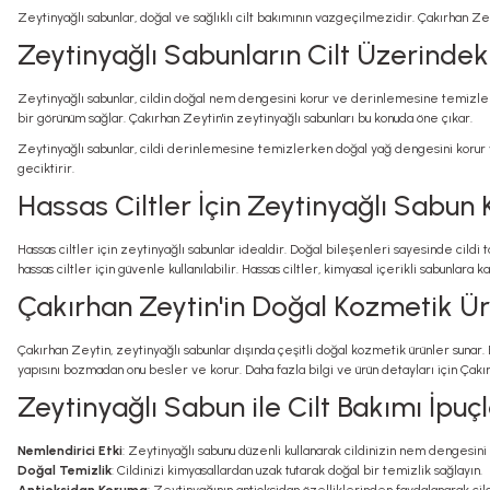
Zeytinyağlı sabunlar, doğal ve sağlıklı cilt bakımının vazgeçilmezidir.
Çakırhan Zey
Zeytinyağlı Sabunların Cilt Üzerindeki
Zeytinyağlı sabunlar, cildin doğal nem dengesini korur ve derinlemesine temizler. İç
bir görünüm sağlar. Çakırhan Zeytin'in
zeytinyağlı sabun
ları
bu konuda öne çıkar.
Zeytinyağlı sabunlar, cildi derinlemesine temizlerken doğal yağ dengesini korur ve
geciktirir.
Hassas Ciltler İçin Zeytinyağlı Sabun 
Hassas ciltler için zeytinyağlı sabunlar idealdir. Doğal bileşenleri sayesinde cildi
hassas ciltler için güvenle kullanılabilir. Hassas ciltler, kimyasal içerikli sabunlara
Çakırhan Zeytin'in Doğal Kozmetik Ür
Çakırhan Zeytin, zeytinyağlı sabunlar dışında çeşitli doğal kozmetik ürünler sunar. 
yapısını bozmadan onu besler ve korur. Daha fazla bilgi ve ürün detayları için
Çakı
Zeytinyağlı Sabun ile Cilt Bakımı İpuçl
Nemlendirici Etki
: Zeytinyağlı sabunu düzenli kullanarak cildinizin nem dengesini 
Doğal Temizlik
: Cildinizi kimyasallardan uzak tutarak doğal bir temizlik sağlayın.