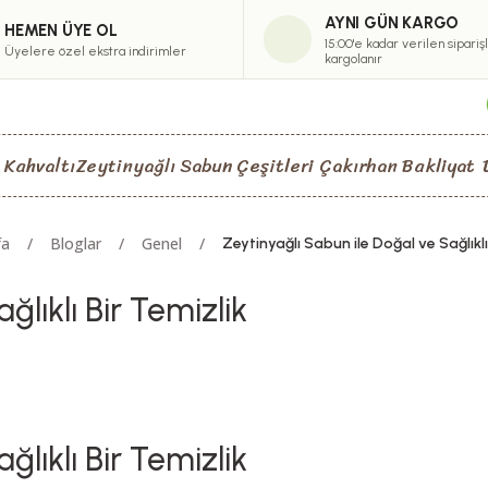
AYNI GÜN KARGO
HEMEN ÜYE OL
15:00'e kadar verilen sipariş
Üyelere özel ekstra indirimler
kargolanır
 Kahvaltı
Zeytinyağlı Sabun Çeşitleri
Çakırhan Bakliyat
fa
Bloglar
Genel
Zeytinyağlı Sabun ile Doğal ve Sağlıklı
lıklı Bir Temizlik
lıklı Bir Temizlik