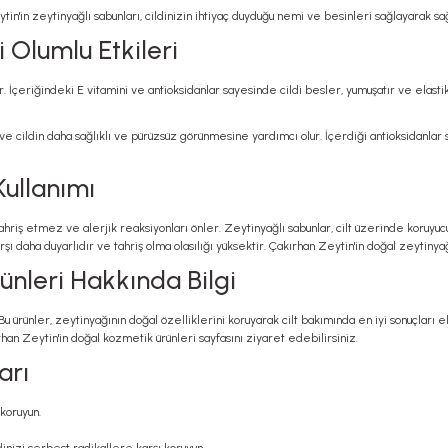
tin'in zeytinyağlı
sabunları, cildinizin ihtiyaç duyduğu nemi ve besinleri sağlayarak sa
 Olumlu Etkileri
eriğindeki E vitamini ve antioksidanlar sayesinde cildi besler, yumuşatır ve elastikiye
 cildin daha sağlıklı ve pürüzsüz görünmesine yardımcı olur. İçerdiği antioksidanlar s
Kullanımı
 tahriş etmez ve alerjik reaksiyonları önler.
Zeytinyağlı sabunlar
, cilt üzerinde koruyuc
 karşı daha duyarlıdır ve tahriş olma olasılığı yüksektir. Çakırhan Zeytin'in doğal zeytiny
ünleri Hakkında Bilgi
Bu ürünler, zeytinyağının doğal özelliklerini koruyarak cilt bakımında en iyi sonuçları 
rhan Zeytin'in
doğal kozmetik
ürünleri
sayfasını ziyaret edebilirsiniz.
arı
koruyun.