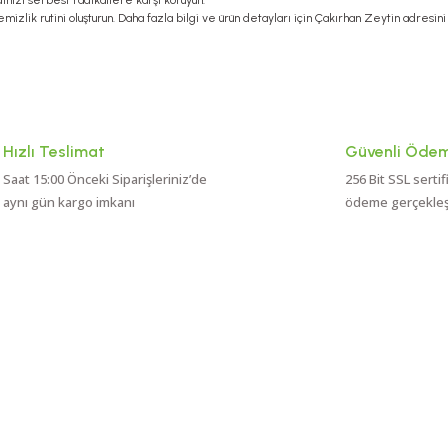
inizi serbest radikallere karşı koruyun.
emizlik rutini oluşturun. Daha fazla bilgi ve ürün detayları için
Çakırhan Zeytin
adresini 
Hızlı Teslimat
Güvenli Öde
Saat 15:00 Önceki Siparişleriniz’de
256 Bit SSL sertif
aynı gün kargo imkanı
ödeme gerçekleşti