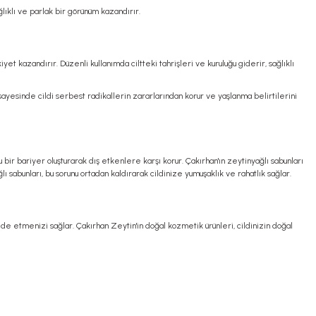
ğlıklı ve parlak bir görünüm kazandırır.
t kazandırır. Düzenli kullanımda ciltteki tahrişleri ve kuruluğu giderir, sağlıklı
ayesinde cildi serbest radikallerin zararlarından korur ve yaşlanma belirtilerini
u bir bariyer oluşturarak dış etkenlere karşı korur. Çakırhan'ın zeytinyağlı sabunları
ağlı sabunları, bu sorunu ortadan kaldırarak cildinize yumuşaklık ve rahatlık sağlar.
elde etmenizi sağlar. Çakırhan Zeytin'in doğal kozmetik ürünleri, cildinizin doğal