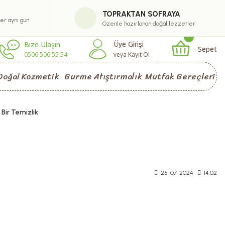
TOPRAKTAN SOFRAYA
ler aynı gün
Özenle hazırlanan doğal lezzetler
Üye Girişi
Bize Ulaşın
Sepet
0506 506 55 54
veya Kayıt Ol
Doğal Kozmetik
Gurme Atıştırmalık
Mutfak Gereçleri
 Bir Temizlik
25-07-2024
14:02