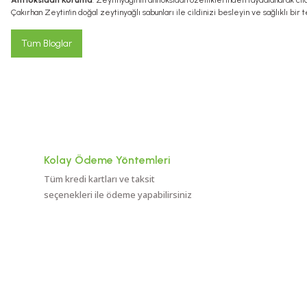
Antioksidan Koruma
: Zeytinyağının antioksidan özelliklerinden faydalanarak cild
Çakırhan Zeytin'in doğal zeytinyağlı sabunları ile cildinizi besleyin ve sağlıklı bir t
Tüm Bloglar
Kolay Ödeme Yöntemleri
Tüm kredi kartları ve taksit
seçenekleri ile ödeme yapabilirsiniz