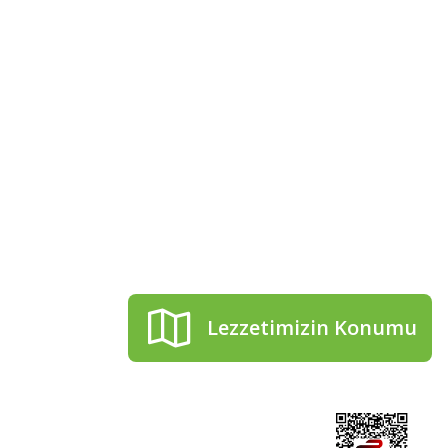
kip Et!
Telefon numaramız
0506 506 55 54
 bizi takip et
aberdar ol.
Mail adresimiz
cakirhanzeytin@gmail.co
Lezzetimizin Konumu