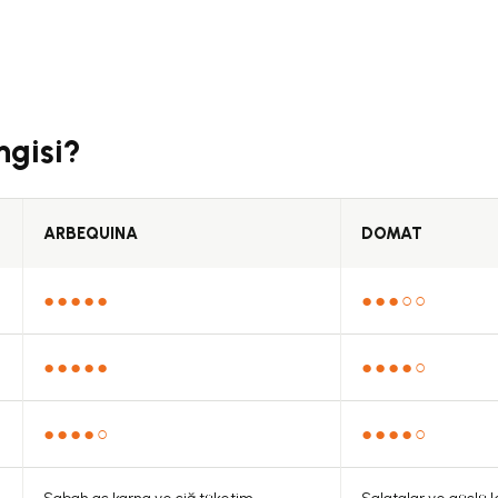
çıklamalarında ve diğer konularda yetersiz gördüğünüz noktaları öneri formunu
Görüş ve önerileriniz için teşekkür ederiz.
Bu ürüne ilk yorumu siz yapın!
ngisi?
Yorum Yaz
ARBEQUINA
DOMAT
●●●●●
●●●○○
●●●●●
●●●●○
●●●●○
●●●●○
Gönder