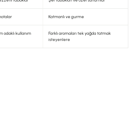
ezzetli tabaklar
Şef tabakları ve özel sunumlar
notalar
Katmanlı ve gurme
im odaklı kullanım
Farklı aromaları tek yağda tatmak
isteyenlere
4.0 Puan - 1 Yorum
Yeni
250,00 TL
Çakırhan Domat Zeytin