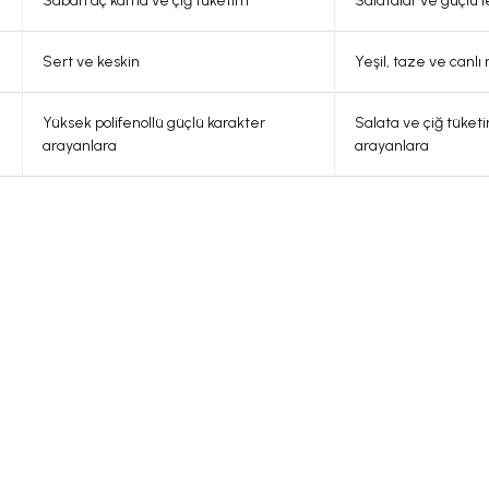
Sabah aç karna ve çiğ tüketim
Salatalar ve güçlü l
Sert ve keskin
Yeşil, taze ve canlı 
Yüksek polifenollü güçlü karakter
Salata ve çiğ tüket
arayanlara
arayanlara
Tavsiye Ürünler
n - 1 Yorum
5.0 Puan - 1 Yorum
Yeni
1.000,00 TL
İT Siyah Zeytin
Çakırhan Gurme Zeytinyağı