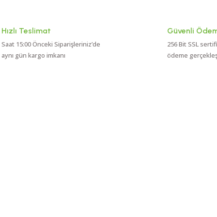
Hızlı Teslimat
Güvenli Öde
Saat 15:00 Önceki Siparişleriniz’de
256 Bit SSL sertif
aynı gün kargo imkanı
ödeme gerçekleşti