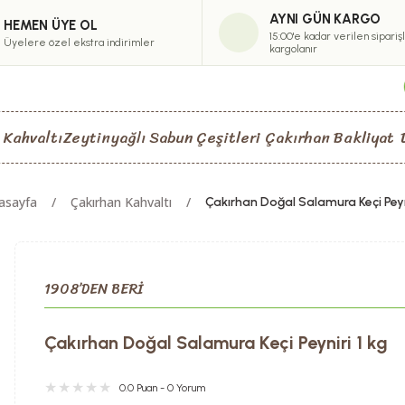
AYNI GÜN KARGO
HEMEN ÜYE OL
15:00'e kadar verilen sipariş
Üyelere özel ekstra indirimler
kargolanır
 Kahvaltı
Zeytinyağlı Sabun Çeşitleri
Çakırhan Bakliyat
asayfa
Çakırhan Kahvaltı
Çakırhan Doğal Salamura Keçi Peyni
1908’DEN BERİ
Çakırhan Doğal Salamura Keçi Peyniri 1 kg
0.0 Puan - 0 Yorum