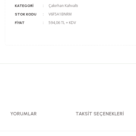
Çakırhan Kahvaltı
KATEGORI
V6F5A1BNRM
STOK KODU
594,06 TL + KDV
FIYAT
YORUMLAR
TAKSIT SEÇENEKLERI