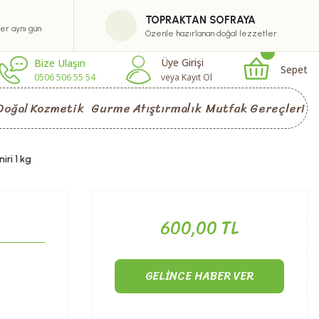
TOPRAKTAN SOFRAYA
ler aynı gün
Özenle hazırlanan doğal lezzetler
Üye Girişi
Bize Ulaşın
Sepet
0506 506 55 54
veya Kayıt Ol
Doğal Kozmetik
Gurme Atıştırmalık
Mutfak Gereçleri
ri 1 kg
600,00 TL
GELINCE HABER VER