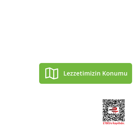
kip Et!
Telefon numaramız
0506 506 55 54
 bizi takip et
aberdar ol.
Mail adresimiz
cakirhanzeytin@gmail.co
Lezzetimizin Konumu