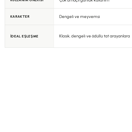
Çok amaçlı günlük kullanım
KULLANIM ÖNERİSİ
Dengeli ve meyvemsi
KARAKTER
Klasik, dengeli ve ödüllü tat arayanlara
İDEAL EŞLEŞME
0.0 Puan - 0 Yorum
5.0 Pua
750,00 TL
200,00 TL
Çakırhan Çiğ Yağ / Zeytin Sütü
Çakırhan EDREM