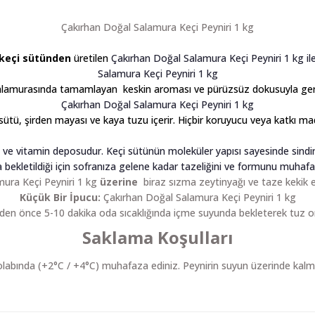
Çakırhan Doğal Salamura Keçi Peyniri 1 kg
keçi sütünden
üretilen
Çakırhan Doğal Salamura Keçi Peyniri 1 kg il
Salamura Keçi Peyniri 1 kg
 salamurasında tamamlayan keskin aroması ve pürüzsüz dokusuyla ger
Çakırhan Doğal Salamura Keçi Peyniri 1 kg
sütü, şirden mayası ve kaya tuzu içerir. Hiçbir koruyucu veya katkı ma
n ve vitamin deposudur. Keçi sütünün moleküler yapısı sayesinde sindi
 bekletildiği için sofranıza gelene kadar tazeliğini ve formunu muhafa
ura Keçi Peyniri 1 kg
üzerine
biraz sızma zeytinyağı ve taze kekik e
Küçük Bir İpucu:
Çakırhan Doğal Salamura Keçi Peyniri 1 kg
n önce 5-10 dakika oda sıcaklığında içme suyunda bekleterek tuz ora
Saklama Koşulları
olabında (+2°C / +4°C) muhafaza ediniz. Peynirin suyun üzerinde kalm