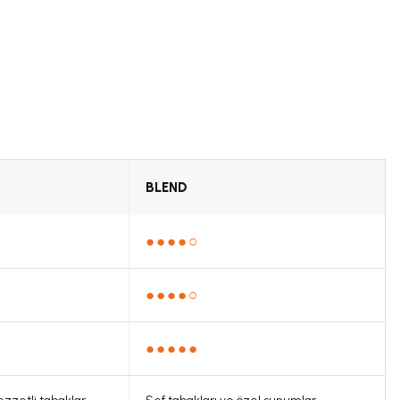
 kullanarak tarafımıza iletebilirsiniz.
BLEND
●●●●○
●●●●○
●●●●●